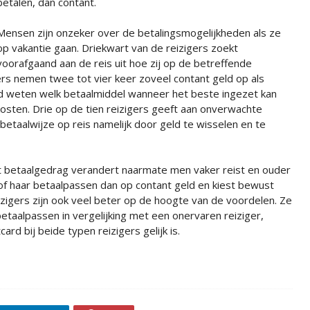
betalen, dan contant.
Mensen zijn onzeker over de betalingsmogelijkheden als ze
op vakantie gaan. Driekwart van de reizigers zoekt
voorafgaand aan de reis uit hoe zij op de betreffende
s nemen twee tot vier keer zoveel contant geld op als
ed weten welk betaalmiddel wanneer het beste ingezet kan
osten. Drie op de tien reizigers geeft aan onverwachte
taalwijze op reis namelijk door geld te wisselen en te
et betaalgedrag verandert naarmate men vaker reist en ouder
 of haar betaalpassen dan op contant geld en kiest bewust
izigers zijn ook veel beter op de hoogte van de voordelen. Ze
betaalpassen in vergelijking met een onervaren reiziger,
rd bij beide typen reizigers gelijk is.