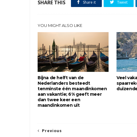
SHARE THIS
Share it
Tweet
YOU MIGHT ALSO LIKE
Bijna de helft van de
Veel vak
Nederlanders besteedt
spaarrek
tenminste één maandinkomen
duizende
aan vakantie; 6% geeft meer
dan twee keer een
maandinkomen uit
Previous