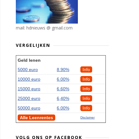
mail: hdnieuws @ gmail.com
VERGELIJKEN
Geld lenen
5000 euro
8.90%
Info
10000 euro
6.00%
Info
15000 euro
6.60%
Info
25000 euro
6,40%
Info
50000 euro
6.00%
Info
Alle Leenrentes
Disclaimer
VOLG ONS OP FACEBOOK