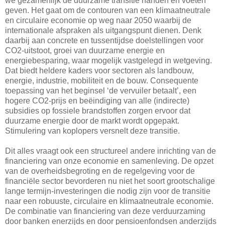
we gezamenlijk de duurzame transitie handen en voeten
geven. Het gaat om de contouren van een klimaatneutrale
en circulaire economie op weg naar 2050 waarbij de
internationale afspraken als uitgangspunt dienen. Denk
daarbij aan concrete en tussentijdse doelstellingen voor
CO2-uitstoot, groei van duurzame energie en
energiebesparing, waar mogelijk vastgelegd in wetgeving.
Dat biedt heldere kaders voor sectoren als landbouw,
energie, industrie, mobiliteit en de bouw. Consequente
toepassing van het beginsel ‘de vervuiler betaalt’, een
hogere CO2-prijs en beëindiging van alle (indirecte)
subsidies op fossiele brandstoffen zorgen ervoor dat
duurzame energie door de markt wordt opgepakt.
Stimulering van koplopers versnelt deze transitie.
Dit alles vraagt ook een structureel andere inrichting van de
financiering van onze economie en samenleving. De opzet
van de overheidsbegroting en de regelgeving voor de
financiële sector bevorderen nu niet het soort grootschalige
lange termijn-investeringen die nodig zijn voor de transitie
naar een robuuste, circulaire en klimaatneutrale economie.
De combinatie van financiering van deze verduurzaming
door banken enerzijds en door pensioenfondsen anderzijds