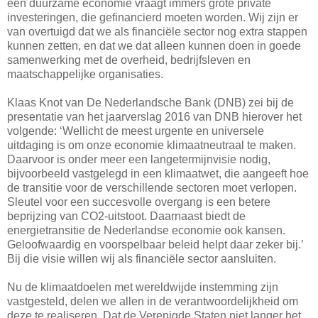
een duurzame economie vraagt immers grote private
investeringen, die gefinancierd moeten worden. Wij zijn er
van overtuigd dat we als financiële sector nog extra stappen
kunnen zetten, en dat we dat alleen kunnen doen in goede
samenwerking met de overheid, bedrijfsleven en
maatschappelijke organisaties.
Klaas Knot van De Nederlandsche Bank (DNB) zei bij de
presentatie van het jaarverslag 2016 van DNB hierover het
volgende: ‘Wellicht de meest urgente en universele
uitdaging is om onze economie klimaatneutraal te maken.
Daarvoor is onder meer een langetermijnvisie nodig,
bijvoorbeeld vastgelegd in een klimaatwet, die aangeeft hoe
de transitie voor de verschillende sectoren moet verlopen.
Sleutel voor een succesvolle overgang is een betere
beprijzing van CO2-uitstoot. Daarnaast biedt de
energietransitie de Nederlandse economie ook kansen.
Geloofwaardig en voorspelbaar beleid helpt daar zeker bij.’
Bij die visie willen wij als financiële sector aansluiten.
Nu de klimaatdoelen met wereldwijde instemming zijn
vastgesteld, delen we allen in de verantwoordelijkheid om
deze te realiseren. Dat de Verenigde Staten niet langer het