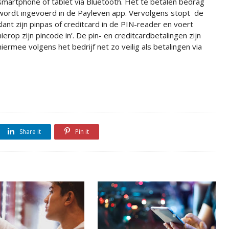
smartphone of tablet via Bluetooth. Het te betalen bedrag
wordt ingevoerd in de Payleven app. Vervolgens stopt de
klant zijn pinpas of creditcard in de PIN-reader en voert
hierop zijn pincode in’. De pin- en creditcardbetalingen zijn
hiermee volgens het bedrijf net zo veilig als betalingen via
Share it
Pin it