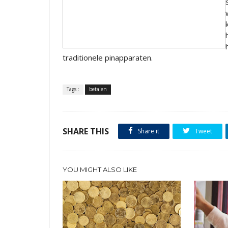
traditionele pinapparaten.
Tags :
betalen
SHARE THIS
Share it
Tweet
YOU MIGHT ALSO LIKE