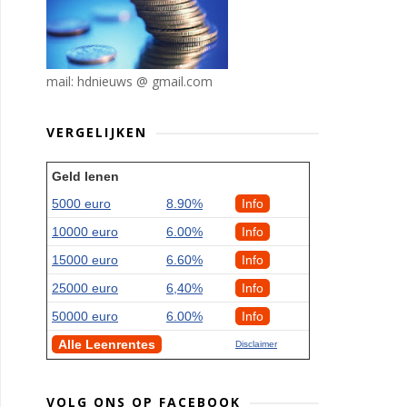
mail: hdnieuws @ gmail.com
VERGELIJKEN
Geld lenen
5000 euro
8.90%
Info
10000 euro
6.00%
Info
15000 euro
6.60%
Info
25000 euro
6,40%
Info
50000 euro
6.00%
Info
Alle Leenrentes
Disclaimer
VOLG ONS OP FACEBOOK