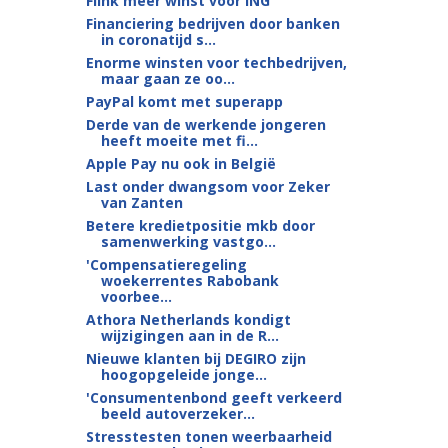
Flink meer winst voor ING
Financiering bedrijven door banken
in coronatijd s...
Enorme winsten voor techbedrijven,
maar gaan ze oo...
PayPal komt met superapp
Derde van de werkende jongeren
heeft moeite met fi...
Apple Pay nu ook in België
Last onder dwangsom voor Zeker
van Zanten
Betere kredietpositie mkb door
samenwerking vastgo...
'Compensatieregeling
woekerrentes Rabobank
voorbee...
Athora Netherlands kondigt
wijzigingen aan in de R...
Nieuwe klanten bij DEGIRO zijn
hoogopgeleide jonge...
'Consumentenbond geeft verkeerd
beeld autoverzeker...
Stresstesten tonen weerbaarheid