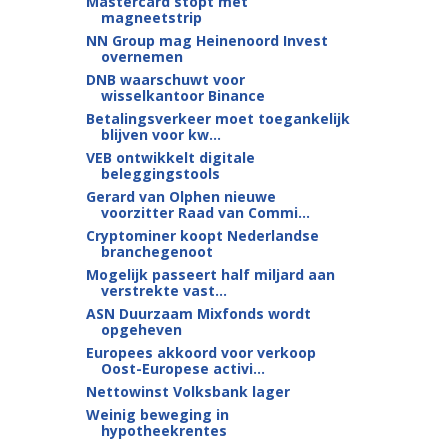
Mastercard stopt met
magneetstrip
NN Group mag Heinenoord Invest
overnemen
DNB waarschuwt voor
wisselkantoor Binance
Betalingsverkeer moet toegankelijk
blijven voor kw...
VEB ontwikkelt digitale
beleggingstools
Gerard van Olphen nieuwe
voorzitter Raad van Commi...
Cryptominer koopt Nederlandse
branchegenoot
Mogelijk passeert half miljard aan
verstrekte vast...
ASN Duurzaam Mixfonds wordt
opgeheven
Europees akkoord voor verkoop
Oost-Europese activi...
Nettowinst Volksbank lager
Weinig beweging in
hypotheekrentes