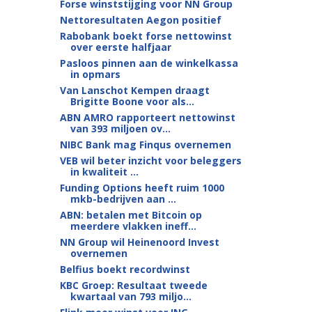
Forse winststijging voor NN Group
Nettoresultaten Aegon positief
Rabobank boekt forse nettowinst
over eerste halfjaar
Pasloos pinnen aan de winkelkassa
in opmars
Van Lanschot Kempen draagt
Brigitte Boone voor als...
ABN AMRO rapporteert nettowinst
van 393 miljoen ov...
NIBC Bank mag Finqus overnemen
VEB wil beter inzicht voor beleggers
in kwaliteit ...
Funding Options heeft ruim 1000
mkb-bedrijven aan ...
ABN: betalen met Bitcoin op
meerdere vlakken ineff...
NN Group wil Heinenoord Invest
overnemen
Belfius boekt recordwinst
KBC Groep: Resultaat tweede
kwartaal van 793 miljo...