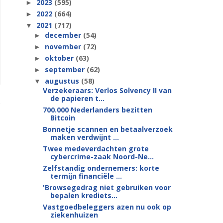
2023
(595)
►
2022
(664)
►
2021
(717)
▼
december
(54)
►
november
(72)
►
oktober
(63)
►
september
(62)
►
augustus
(58)
▼
Verzekeraars: Verlos Solvency II van
de papieren t...
700.000 Nederlanders bezitten
Bitcoin
Bonnetje scannen en betaalverzoek
maken verdwijnt ...
Twee medeverdachten grote
cybercrime-zaak Noord-Ne...
Zelfstandig ondernemers: korte
termijn financiële ...
'Browsegedrag niet gebruiken voor
bepalen krediets...
Vastgoedbeleggers azen nu ook op
ziekenhuizen