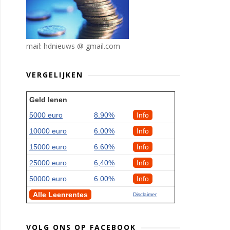
mail: hdnieuws @ gmail.com
VERGELIJKEN
Geld lenen
5000 euro
8.90%
Info
10000 euro
6.00%
Info
15000 euro
6.60%
Info
25000 euro
6,40%
Info
50000 euro
6.00%
Info
Alle Leenrentes
Disclaimer
VOLG ONS OP FACEBOOK