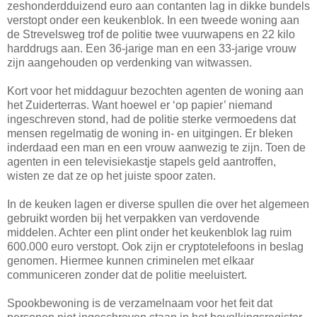
zeshonderdduizend euro aan contanten lag in dikke bundels
verstopt onder een keukenblok. In een tweede woning aan
de Strevelsweg trof de politie twee vuurwapens en 22 kilo
harddrugs aan. Een 36-jarige man en een 33-jarige vrouw
zijn aangehouden op verdenking van witwassen.
Kort voor het middaguur bezochten agenten de woning aan
het Zuiderterras. Want hoewel er ‘op papier’ niemand
ingeschreven stond, had de politie sterke vermoedens dat
mensen regelmatig de woning in- en uitgingen. Er bleken
inderdaad een man en een vrouw aanwezig te zijn. Toen de
agenten in een televisiekastje stapels geld aantroffen,
wisten ze dat ze op het juiste spoor zaten.
In de keuken lagen er diverse spullen die over het algemeen
gebruikt worden bij het verpakken van verdovende
middelen. Achter een plint onder het keukenblok lag ruim
600.000 euro verstopt. Ook zijn er cryptotelefoons in beslag
genomen. Hiermee kunnen criminelen met elkaar
communiceren zonder dat de politie meeluistert.
Spookbewoning is de verzamelnaam voor het feit dat