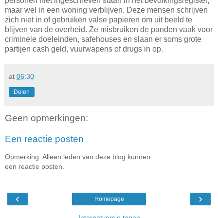
personen niet ingeschreven staan in het bevolkingsregister,
maar wel in een woning verblijven. Deze mensen schrijven
zich niet in of gebruiken valse papieren om uit beeld te
blijven van de overheid. Ze misbruiken de panden vaak voor
criminele doeleinden, safehouses en slaan er soms grote
partijen cash geld, vuurwapens of drugs in op.
at
06:30
Delen
Geen opmerkingen:
Een reactie posten
Opmerking: Alleen leden van deze blog kunnen
een reactie posten.
‹
›
Homepage
Internetversie tonen