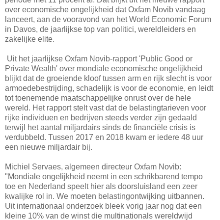
over economische ongelijkheid dat Oxfam Novib vandaag
lanceert, aan de vooravond van het World Economic Forum
in Davos, de jaarlijkse top van politici, wereldleiders en
zakelijke elite.
Uit het jaarlijkse Oxfam Novib-rapport 'Public Good or
Private Wealth' over mondiale economische ongelijkheid
blijkt dat de groeiende kloof tussen arm en rijk slecht is voor
armoedebestrijding, schadelijk is voor de economie, en leidt
tot toenemende maatschappelijke onrust over de hele
wereld. Het rapport stelt vast dat de belastingtarieven voor
rijke individuen en bedrijven steeds verder zijn gedaald
terwijl het aantal miljardairs sinds de financiële crisis is
verdubbeld. Tussen 2017 en 2018 kwam er iedere 48 uur
een nieuwe miljardair bij.
Michiel Servaes, algemeen directeur Oxfam Novib:
"Mondiale ongelijkheid neemt in een schrikbarend tempo
toe en Nederland speelt hier als doorsluisland een zeer
kwalijke rol in. We moeten belastingontwijking uitbannen.
Uit internationaal onderzoek bleek vorig jaar nog dat een
kleine 10% van de winst die multinationals wereldwijd