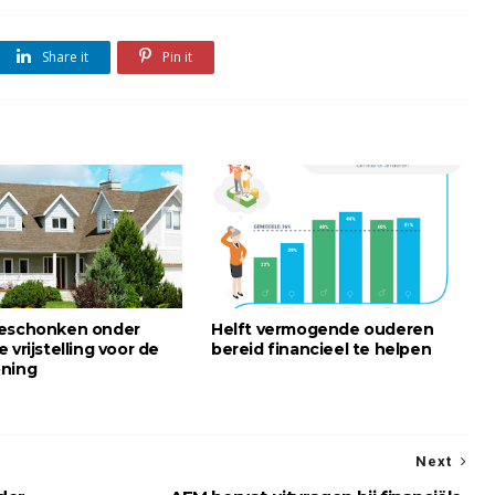
Share it
Pin it
geschonken onder
Helft vermogende ouderen
 vrijstelling voor de
bereid financieel te helpen
ning
Next