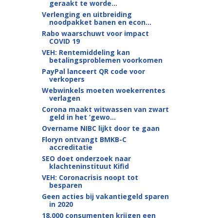
geraakt te worde...
Verlenging en uitbreiding
noodpakket banen en econ...
Rabo waarschuwt voor impact
COVID 19
VEH: Rentemiddeling kan
betalingsproblemen voorkomen
PayPal lanceert QR code voor
verkopers
Webwinkels moeten woekerrentes
verlagen
Corona maakt witwassen van zwart
geld in het ‘gewo...
Overname NIBC lijkt door te gaan
Floryn ontvangt BMKB-C
accreditatie
SEO doet onderzoek naar
klachteninstituut Kifid
VEH: Coronacrisis noopt tot
besparen
Geen acties bij vakantiegeld sparen
in 2020
18.000 consumenten krijgen een