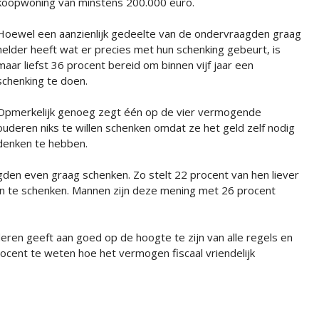
koopwoning van minstens 200.000 euro.
Hoewel een aanzienlijk gedeelte van de ondervraagden graag
helder heeft wat er precies met hun schenking gebeurt, is
maar liefst 36 procent bereid om binnen vijf jaar een
schenking te doen.
Opmerkelijk genoeg zegt één op de vier vermogende
ouderen niks te willen schenken omdat ze het geld zelf nodig
denken te hebben.
agden even graag schenken. Zo stelt 22 procent van hen liever
dan te schenken. Mannen zijn deze mening met 26 procent
ren geeft aan goed op de hoogte te zijn van alle regels en
ocent te weten hoe het vermogen fiscaal vriendelijk