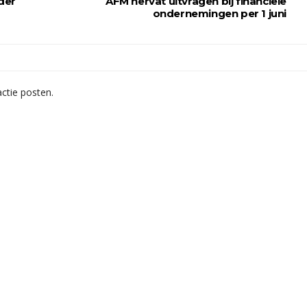
der
AFM hervat uitvragen bij financiële
ondernemingen per 1 juni
ctie posten.