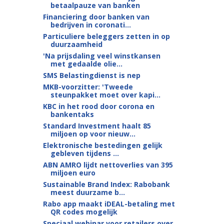
betaalpauze van banken
Financiering door banken van
bedrijven in coronati...
Particuliere beleggers zetten in op
duurzaamheid
'Na prijsdaling veel winstkansen
met gedaalde olie...
SMS Belastingdienst is nep
MKB-voorzitter: 'Tweede
steunpakket moet over kapi...
KBC in het rood door corona en
bankentaks
Standard Investment haalt 85
miljoen op voor nieuw...
Elektronische bestedingen gelijk
gebleven tijdens ...
ABN AMRO lijdt nettoverlies van 395
miljoen euro
Sustainable Brand Index: Rabobank
meest duurzame b...
Rabo app maakt iDEAL-betaling met
QR codes mogelijk
Speciaal webinar voor retailers over