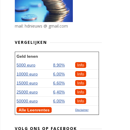
mail: hdnieuws @ gmail.com
VERGELIJKEN
Geld lenen
5000 euro
8.90%
Info
10000 euro
6.00%
Info
15000 euro
6.60%
Info
25000 euro
6,40%
Info
50000 euro
6.00%
Info
Alle Leenrentes
Disclaimer
VOLG ONS OP FACEBOOK