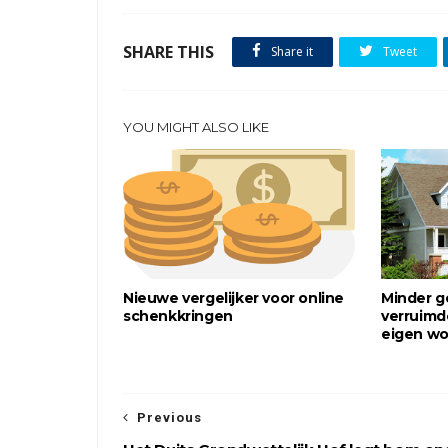
SHARE THIS
Share it
Tweet
YOU MIGHT ALSO LIKE
Nieuwe vergelijker voor online
Minder 
schenkkringen
verruimde
eigen wo
Previous