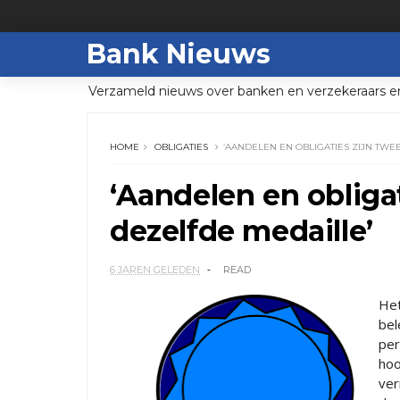
Bank Nieuws
Verzameld nieuws over banken en verzekeraars e
HOME
OBLIGATIES
‘AANDELEN EN OBLIGATIES ZIJN TWE
‘Aandelen en obliga
dezelfde medaille’
6 JAREN GELEDEN
READ
Het
bel
per
hoo
ve