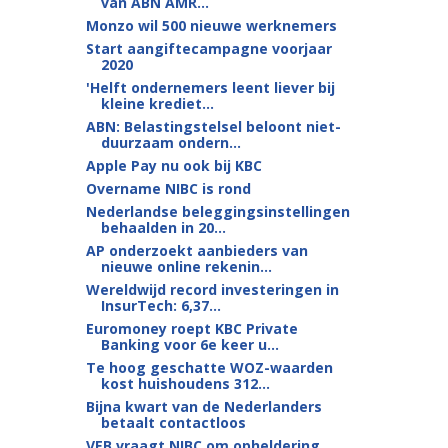
van ABN AMR...
Monzo wil 500 nieuwe werknemers
Start aangiftecampagne voorjaar
2020
'Helft ondernemers leent liever bij
kleine krediet...
ABN: Belastingstelsel beloont niet-
duurzaam ondern...
Apple Pay nu ook bij KBC
Overname NIBC is rond
Nederlandse beleggingsinstellingen
behaalden in 20...
AP onderzoekt aanbieders van
nieuwe online rekenin...
Wereldwijd record investeringen in
InsurTech: 6,37...
Euromoney roept KBC Private
Banking voor 6e keer u...
Te hoog geschatte WOZ-waarden
kost huishoudens 312...
Bijna kwart van de Nederlanders
betaalt contactloos
VEB vraagt NIBC om opheldering