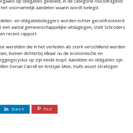
rgaans op obligaties gedoeld, in de categorie risicodragend
n het voornamelijk aandelen waarin wordt belegd.
delen- en obligatiebeleggers worden echter geconfronteerd
 een aantal gemeenschappelijke uitdagingen, stelt Schroders
een recent rapport.
e werelden die in het verleden als sterk verschillend werden
ien, komen dichterbij elkaar nu de economische en
eggingscyclus op zijn einde loopt. Aandelen en obligaties zijn
ellen Dorian Carrell en Kristjan Mee, multi-asset strategen
Share it
Pin it