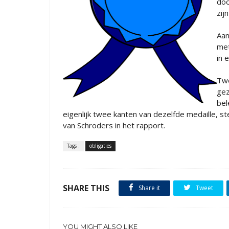
doo
zij
Aan
met
in 
Twe
gez
bel
eigenlijk twee kanten van dezelfde medaille, st
van Schroders in het rapport.
Tags :
obligaties
SHARE THIS
Share it
Tweet
YOU MIGHT ALSO LIKE