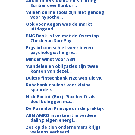
Akkoord ABN AMRO en Stichting
Euribar over Euribor...
'Alleen online tools zijn niet genoeg
voor hypothe...
Ook voor Aegon was de markt
uitdagend
BNG Bank is live met de Overstap
Check van SurePay
Prijs bitcoin schiet weer boven
psychologische gre...
Minder winst voor ABN
‘Aandelen en obligaties zijn twee
kanten van dezel...
Duitse fintechbank N26 weg uit VK
Rabobank coulant voor kleine
spaarders
Nick Bortot (Bux): ‘Bux heeft als
doel beleggen ma...
De Poseidon Principes in de praktijk
ABN AMRO investeert in verdere
daling eigen energi...
Zes op de tien ondernemers krijgt
weleens verkeerd...