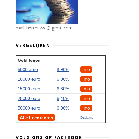
mail: hdnieuws @ gmail.com
VERGELIJKEN
Geld lenen
5000 euro
8.90%
Info
10000 euro
6.00%
Info
15000 euro
6.60%
Info
25000 euro
6,40%
Info
50000 euro
6.00%
Info
Alle Leenrentes
Disclaimer
VOLG ONS OP FACEBOOK