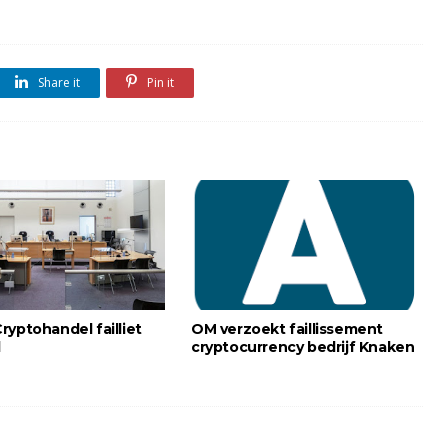
Share it
Pin it
ryptohandel failliet
OM verzoekt faillissement
d
cryptocurrency bedrijf Knaken