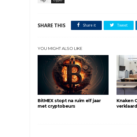
Tags :
crypto
SHARE THIS
Share it
Tweet
YOU MIGHT ALSO LIKE
BitMEX stopt na ruim elf jaar
Knaken C
met cryptobeurs
verklaar