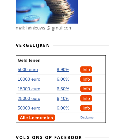
mail: hdnieuws @ gmail.com
VERGELIJKEN
Geld lenen
5000 euro
8.90%
Info
10000 euro
6.00%
Info
15000 euro
6.60%
Info
25000 euro
6,40%
Info
50000 euro
6.00%
Info
Alle Leenrentes
Disclaimer
VOLG ONS OP FACEBOOK