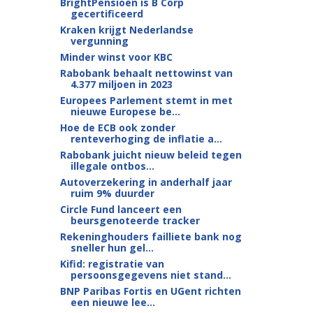
BrightPensioen is B Corp
gecertificeerd
Kraken krijgt Nederlandse
vergunning
Minder winst voor KBC
Rabobank behaalt nettowinst van
4.377 miljoen in 2023
Europees Parlement stemt in met
nieuwe Europese be...
Hoe de ECB ook zonder
renteverhoging de inflatie a...
Rabobank juicht nieuw beleid tegen
illegale ontbos...
Autoverzekering in anderhalf jaar
ruim 9% duurder
Circle Fund lanceert een
beursgenoteerde tracker
Rekeninghouders failliete bank nog
sneller hun gel...
Kifid: registratie van
persoonsgegevens niet stand...
BNP Paribas Fortis en UGent richten
een nieuwe lee...