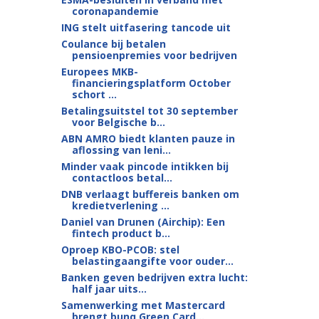
coronapandemie
ING stelt uitfasering tancode uit
Coulance bij betalen
pensioenpremies voor bedrijven
Europees MKB-
financieringsplatform October
schort ...
Betalingsuitstel tot 30 september
voor Belgische b...
ABN AMRO biedt klanten pauze in
aflossing van leni...
Minder vaak pincode intikken bij
contactloos betal...
DNB verlaagt buffereis banken om
kredietverlening ...
Daniel van Drunen (Airchip): Een
fintech product b...
Oproep KBO-PCOB: stel
belastingaangifte voor ouder...
Banken geven bedrijven extra lucht:
half jaar uits...
Samenwerking met Mastercard
brengt bunq Green Card...