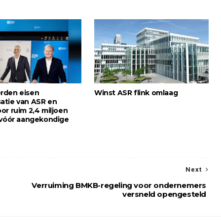
rden eisen
Winst ASR flink omlaag
tie van ASR en
or ruim 2,4 miljoen
 vóór aangekondige
Next
Verruiming BMKB-regeling voor ondernemers
versneld opengesteld