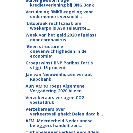
Buitengewoon hoge
kredietverlening bij BNG Bank
Verruiming BMKB-regeling voor
ondernemers versneld...
'Uitspraak rechtszaak om
woekerpolis ASR teleurste...
Week van het geld 2020 afgelast
door coronavirus
'Geen structurele
onevenwichtigheden in de
economie'
Groepswinst BNP Paribas Fortis
stijgt 15 procent
Jan van Nieuwenhuizen verlaat
Rabobank
ABN AMRO roept Algemene
Vergadering 2020 bijeen
Verzekeraars verlagen CO2-
voetafdruk
Verzekeraars over
verkeersveiligheid: Delen data b...
AFM: Meerderheid Nederlandse
beleggers handelt zon...
Turbobelegger verliest gemiddeld