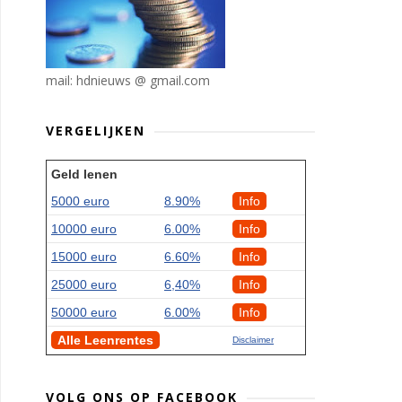
mail: hdnieuws @ gmail.com
VERGELIJKEN
Geld lenen
5000 euro
8.90%
Info
10000 euro
6.00%
Info
15000 euro
6.60%
Info
25000 euro
6,40%
Info
50000 euro
6.00%
Info
Alle Leenrentes
Disclaimer
VOLG ONS OP FACEBOOK