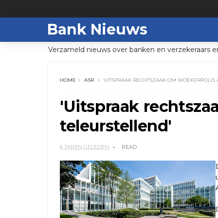
Bank Nieuws
Verzameld nieuws over banken en verzekeraars e
HOME
ASR
'UITSPRAAK RECHTSZAAK OM WOEKERPOLIS 
'Uitspraak rechtsz
teleurstellend'
6 JAREN GELEDEN
READ