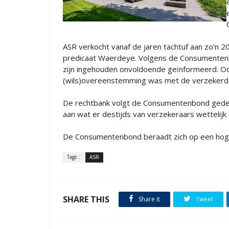
ASR verkocht vanaf de jaren tachtuf aan zo’n
predicaat Waerdeye. Volgens de Consumentenbo
zijn ingehouden onvoldoende geïnformeerd. Oo
(wils)overeenstemming was met de verzekerd
De rechtbank volgt de Consumentenbond gedeelt
aan wat er destijds van verzekeraars wettelij
De Consumentenbond beraadt zich op een hog
Tags :
ASR
SHARE THIS
Share it
Tweet