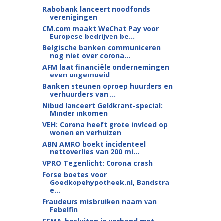
Rabobank lanceert noodfonds
verenigingen
CM.com maakt WeChat Pay voor
Europese bedrijven be...
Belgische banken communiceren
nog niet over corona...
AFM laat financiële ondernemingen
even ongemoeid
Banken steunen oproep huurders en
verhuurders van ...
Nibud lanceert Geldkrant-special:
Minder inkomen
VEH: Corona heeft grote invloed op
wonen en verhuizen
ABN AMRO boekt incidenteel
nettoverlies van 200 mi...
VPRO Tegenlicht: Corona crash
Forse boetes voor
Goedkopehypotheek.nl, Bandstra
e...
Fraudeurs misbruiken naam van
Febelfin
ESMA-besluiten in verband met