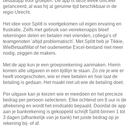
betaalapp voor groepen. De app is deze week officieel
gelanceerd, al was hij al geruime tijd beschikbaar in de
regio Utrecht.
Het idee voor Splitt is voortgekomen uit eigen ervaring en
frustratie. Zelfs met gebruik van verrekenapps bleef
rekeningen delen en betalen met vrienden, collega’s of
teamgenoten 'altijd problematisch'. Met Splitt heb je Tikkie,
WieBetaaltWat of het ouderwetse Excel-bestand niet meer
nodig, zeggen de makers.
Met de app kun je een groepsrekening aanmaken. Hierin
komen alle uitgaven in een tijdlijn te staan. Zo zie je wie er
heeft voorgeschoten, wie er mee betalen en hoe laat de
betaling is gedaan. Het maakt niet uit wie de betaling doet.
Per uitgave kan je kiezen wie er meedoen en het precieze
bedrag per persoon selecteren. Elke ochtend om 8 uur is de
afrekening en wordt het eindsaldo bepaald. Doordat de app
aan je bankrekening is gekoppeld schrijft Splitt binnen 1 tot
3 dagen (afhankelijk van je bank) het juiste bedrag op je
rekening bij- of af.