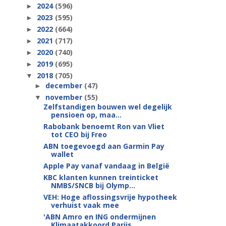
2024
(596)
►
2023
(595)
►
2022
(664)
►
2021
(717)
►
2020
(740)
►
2019
(695)
►
2018
(705)
▼
december
(47)
►
november
(55)
▼
Zelfstandigen bouwen wel degelijk
pensioen op, maa...
Rabobank benoemt Ron van Vliet
tot CEO bij Freo
ABN toegevoegd aan Garmin Pay
wallet
Apple Pay vanaf vandaag in België
KBC klanten kunnen treinticket
NMBS/SNCB bij Olymp...
VEH: Hoge aflossingsvrije hypotheek
verhuist vaak mee
'ABN Amro en ING ondermijnen
Klimaatakkoord Parijs...