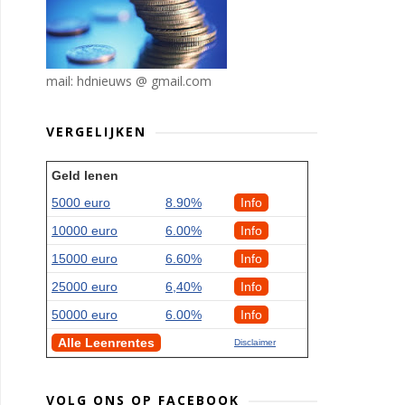
mail: hdnieuws @ gmail.com
VERGELIJKEN
Geld lenen
5000 euro
8.90%
Info
10000 euro
6.00%
Info
15000 euro
6.60%
Info
25000 euro
6,40%
Info
50000 euro
6.00%
Info
Alle Leenrentes
Disclaimer
VOLG ONS OP FACEBOOK