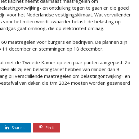
Het kabinet neemt daarnaast maatregelen om
belastingontwijking- en ontduiking tegen te gaan en die goed
zijn voor het Nederlandse vestigingsklimaat. Wat vervuilender
is voor het milieu wordt zwaarder belast: de belasting op
aardgas gaat omhoog, die op elektriciteit omlaag.
 60 maatregelen voor burgers en bedrijven. De plannen zijn
r op 11 december en stemmingen op 18 december.
ebat met de Tweede Kamer op een paar punten aangepast. Zo
zien als zij een belastingtarief hebben van minder dan 9
lang bij verschillende maatregelen om belastingontwijking- en
sbestafval van daken die t/m 2024 moeten worden gesaneerd
Share it
Pin it