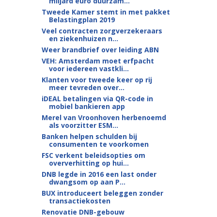
miljard euro duurzam...
Tweede Kamer stemt in met pakket
Belastingplan 2019
Veel contracten zorgverzekeraars
en ziekenhuizen n...
Weer brandbrief over leiding ABN
VEH: Amsterdam moet erfpacht
voor iedereen vastkli...
Klanten voor tweede keer op rij
meer tevreden over...
iDEAL betalingen via QR-code in
mobiel bankieren app
Merel van Vroonhoven herbenoemd
als voorzitter ESM...
Banken helpen schulden bij
consumenten te voorkomen
FSC verkent beleidsopties om
oververhitting op hui...
DNB legde in 2016 een last onder
dwangsom op aan P...
BUX introduceert beleggen zonder
transactiekosten
Renovatie DNB-gebouw