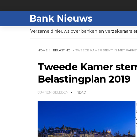
Bank Nieuws
Verzameld nieuws over banken en verzekeraars e
HOME
BELASTING
TWEEDE KAMER STEMT IN MET PAKKET
Tweede Kamer stem
Belastingplan 2019
8 JAREN GELEDEN
READ