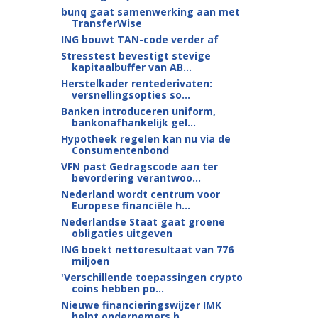
bunq gaat samenwerking aan met
TransferWise
ING bouwt TAN-code verder af
Stresstest bevestigt stevige
kapitaalbuffer van AB...
Herstelkader rentederivaten:
versnellingsopties so...
Banken introduceren uniform,
bankonafhankelijk gel...
Hypotheek regelen kan nu via de
Consumentenbond
VFN past Gedragscode aan ter
bevordering verantwoo...
Nederland wordt centrum voor
Europese financiële h...
Nederlandse Staat gaat groene
obligaties uitgeven
ING boekt nettoresultaat van 776
miljoen
'Verschillende toepassingen crypto
coins hebben po...
Nieuwe financieringswijzer IMK
helpt ondernemers b...