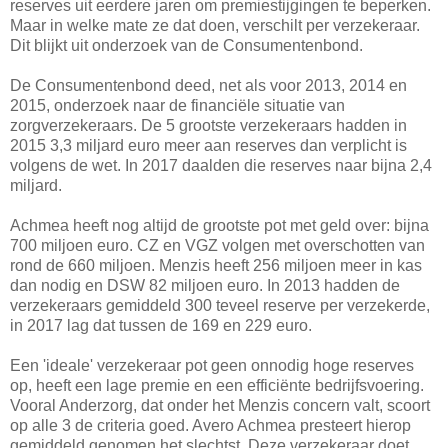
reserves uit eerdere jaren om premiestijgingen te beperken.
Maar in welke mate ze dat doen, verschilt per verzekeraar.
Dit blijkt uit onderzoek van de Consumentenbond.
De Consumentenbond deed, net als voor 2013, 2014 en
2015, onderzoek naar de financiële situatie van
zorgverzekeraars. De 5 grootste verzekeraars hadden in
2015 3,3 miljard euro meer aan reserves dan verplicht is
volgens de wet. In 2017 daalden die reserves naar bijna 2,4
miljard.
Achmea heeft nog altijd de grootste pot met geld over: bijna
700 miljoen euro. CZ en VGZ volgen met overschotten van
rond de 660 miljoen. Menzis heeft 256 miljoen meer in kas
dan nodig en DSW 82 miljoen euro. In 2013 hadden de
verzekeraars gemiddeld 300 teveel reserve per verzekerde,
in 2017 lag dat tussen de 169 en 229 euro.
Een 'ideale' verzekeraar pot geen onnodig hoge reserves
op, heeft een lage premie en een efficiënte bedrijfsvoering.
Vooral Anderzorg, dat onder het Menzis concern valt, scoort
op alle 3 de criteria goed. Avero Achmea presteert hierop
gemiddeld genomen het slechtst. Deze verzekeraar doet