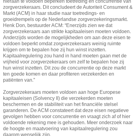
hieraan te voldoen beperken toetreding en concurrentie van
zorgverzekeraars. Dit concludeert de Autoriteit Consument &
Markt (ACM) in haar studie naar toetredings- en
groeidrempels op de Nederlandse zorgverzekeringsmarkt.
Henk Don, bestuurder ACM: “Enerzijds zien we dat
zorgverzekeraars aan strikte kapitaaleisen moeten voldoen.
Anderzijds worden de mogelijkheden om aan deze eisen te
voldoen beperkt omdat zorgverzekeraars weinig ruimte
krijgen om te bepalen hoe zij hun winst inzetten.
Kapitaalregulering zou hand in hand moeten gaan met de
vrijheid voor zorgverzekeraars om zelf te bepalen hoe zij
hun winst inzetten. Dit zou de concurrentie op deze markt
ten goede komen en daar profiteren verzekerden en
patiënten van.”
Zorgverzekeraars moeten voldoen aan hoge Europese
kapitaaleisen (Solvency II) die verzekerden moeten
beschermen en de stabiliteit van het financiële stelsel
garanderen. De ACM constateert dat deze eisen negatieve
gevolgen hebben voor concurrentie en vraagt zich af of hier
voldoende rekening mee is gehouden. Meer onderzoek naar
de hoogte en maatvoering van kapitaalregulering zou
daarom wenselijk zijn.