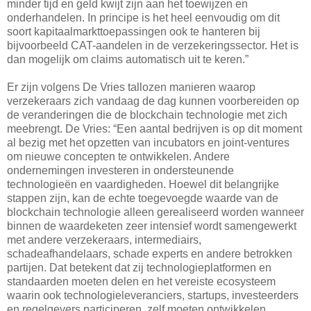
minder tijd en geld kwijt zijn aan het toewijzen en
onderhandelen. In principe is het heel eenvoudig om dit
soort kapitaalmarkttoepassingen ook te hanteren bij
bijvoorbeeld CAT-aandelen in de verzekeringssector. Het is
dan mogelijk om claims automatisch uit te keren.”
Er zijn volgens De Vries tallozen manieren waarop
verzekeraars zich vandaag de dag kunnen voorbereiden op
de veranderingen die de blockchain technologie met zich
meebrengt. De Vries: “Een aantal bedrijven is op dit moment
al bezig met het opzetten van incubators en joint-ventures
om nieuwe concepten te ontwikkelen. Andere
ondernemingen investeren in ondersteunende
technologieën en vaardigheden. Hoewel dit belangrijke
stappen zijn, kan de echte toegevoegde waarde van de
blockchain technologie alleen gerealiseerd worden wanneer
binnen de waardeketen zeer intensief wordt samengewerkt
met andere verzekeraars, intermediairs,
schadeafhandelaars, schade experts en andere betrokken
partijen. Dat betekent dat zij technologieplatformen en
standaarden moeten delen en het vereiste ecosysteem
waarin ook technologieleveranciers, startups, investeerders
en regelgevers participeren, zelf moeten ontwikkelen.