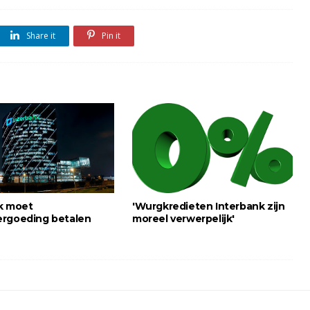
Share it
Pin it
k moet
'Wurgkredieten Interbank zijn
rgoeding betalen
moreel verwerpelijk'