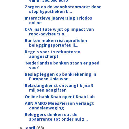
vanaf 500.000 euro
Zorgen op de woonbotenmarkt door
stop hypotheken b...
Interactieve jaarverslag Triodos
online
CFA Institute wijst op impact van
robo-adviseurs o...
Banken maken risicoprofielen
beleggingsportefeuill...
Regels voor trustkantoren
aangescherpt
‘Nederlandse banken staan er goed
voor’
Beslag leggen op bankrekening in
Europese Unie wor...
Belastingdienst ontvangt bijna 9
miljoen aangiften
Online bank Knab opent Knab Lab
ABN AMRO MeesPierson verlaagt
aandelenweging
Beleggers denken dat de
spaarrente tot onder nul z...
april
(68)
►