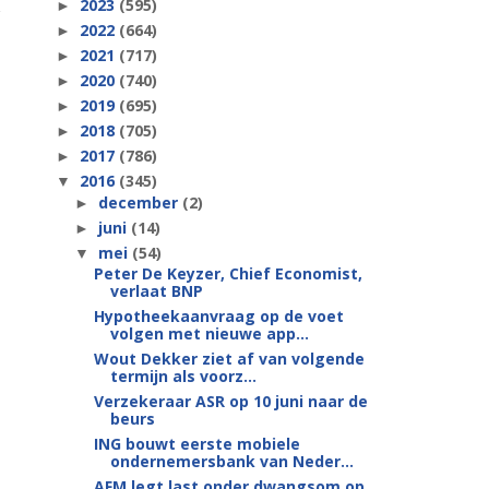
2023
(595)
►
2022
(664)
►
2021
(717)
►
2020
(740)
►
2019
(695)
►
2018
(705)
►
2017
(786)
►
2016
(345)
▼
december
(2)
►
juni
(14)
►
mei
(54)
▼
Peter De Keyzer, Chief Economist,
verlaat BNP
Hypotheekaanvraag op de voet
volgen met nieuwe app...
Wout Dekker ziet af van volgende
termijn als voorz...
Verzekeraar ASR op 10 juni naar de
beurs
ING bouwt eerste mobiele
ondernemersbank van Neder...
AFM legt last onder dwangsom op