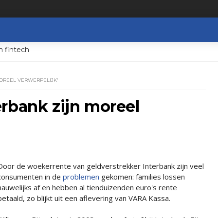
n fintech
OREEL VERWERPELIJK'
rbank zijn moreel
Door de woekerrente van geldverstrekker Interbank zijn veel
consumenten in de
problemen
gekomen: families lossen
nauwelijks af en hebben al tienduizenden euro's rente
betaald, zo blijkt uit een aflevering van VARA Kassa.