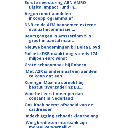
Eerste investering ABN AMRO
Digital Impact Fund in...
Aegon rondt aandelen
inkoopprogramma af
DNB en de AFM benoemen externe
evaluatiecommissie ...
Beursgangen in Amsterdam zijn
groot in aantal maar...
Nieuwe benoemingen bij Delta Lloyd
Failliete DSB maakt nog steeds 174
miljoen euro winst
Grote schoonmaak bij Robeco
'Met ASR is andermaal een aandeel
te koop dat een ...
Koningin Máxima spreekt bij
bestuursvergadering Eu...
Voor het eerst meer pin dan
contant in Nederland
Ook Knab neemt afscheid van de
cardreader
'Indexhugging schaadt klantbelang'
'Wurgkredieten Interbank zijn
moreel verwerpelijk'