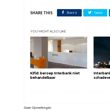
SHARE THIS
Share it
Tweet
YOU MIGHT ALSO LIKE
Kifid: beroep Interbank niet
Interban
behandelbaar
schadeve
Geen Opmerkingen: