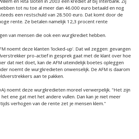
Willem en Rita sloten in 2003 een krediet af bij Interbank. Zij
hebben tot nu toe al meer dan 46.000 euro betaald en nog
steeds een restschuld van 28.500 euro. Dat komt door de
hoge rente. Ze betalen namelijk 12,3 procent rente
ingen van mensen die ook een wurgkrediet hebben.
AFM noemt deze klanten 'locked-up'. Dat wil zeggen: gevangen
ldverstrekker pro-actief in gesprek gaat met de klant over hoe
ker dat niet doet, kan de AFM uiteindelijk boetes opleggen
houder noemt de wurgkredieten onwenselijk. De AFM is daarom
eldverstrekkers aan te pakken.
vA) noemt deze wurgkredieten moreel verwerpelijk. "Het zijn
 het ene gat met het andere vullen. Dan kan je niet meer
ntijds verhogen van de rente zet je mensen klem."