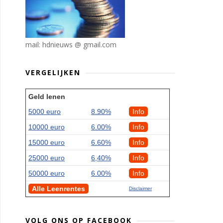
mail: hdnieuws @ gmail.com
VERGELIJKEN
Geld lenen
5000 euro
8.90%
Info
10000 euro
6.00%
Info
15000 euro
6.60%
Info
25000 euro
6,40%
Info
50000 euro
6.00%
Info
Alle Leenrentes
Disclaimer
VOLG ONS OP FACEBOOK