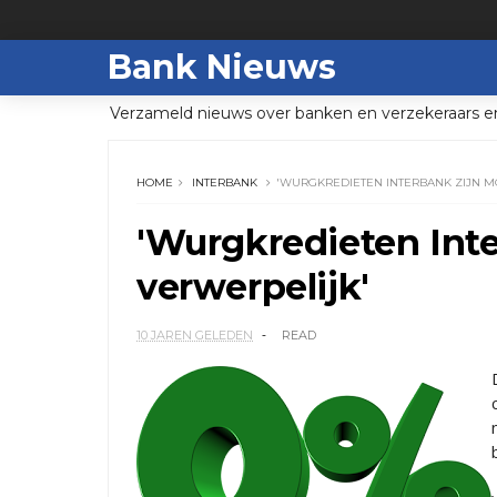
Bank Nieuws
Verzameld nieuws over banken en verzekeraars e
HOME
INTERBANK
'WURGKREDIETEN INTERBANK ZIJN M
'Wurgkredieten Inte
verwerpelijk'
10 JAREN GELEDEN
READ