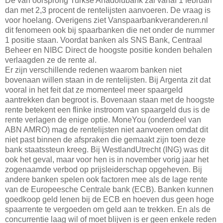
De van oorsprong Turkse Anadolubank zal vanaf 1 februari
dan met 2,3 procent de rentelijsten aanvoeren. De vraag is
voor hoelang. Overigens ziet Vanspaarbankveranderen.nl
dit fenomeen ook bij spaarbanken die net onder de nummer
1 positie staan. Voordat banken als SNS Bank, Centraal
Beheer en NIBC Direct de hoogste positie konden behalen
verlaagden ze de rente al.
Er zijn verschillende redenen waarom banken niet
bovenaan willen staan in de rentelijsten. Bij Argenta zit dat
vooral in het feit dat ze momenteel meer spaargeld
aantrekken dan begroot is. Bovenaan staan met de hoogste
rente betekent een flinke instroom van spaargeld dus is de
rente verlagen de enige optie. MoneYou (onderdeel van
ABN AMRO) mag de rentelijsten niet aanvoeren omdat dit
niet past binnen de afspraken die gemaakt zijn toen deze
bank staatssteun kreeg. Bij WestlandUtrecht (ING) was dit
ook het geval, maar voor hen is in november vorig jaar het
zogenaamde verbod op prijsleiderschap opgeheven. Bij
andere banken spelen ook factoren mee als de lage rente
van de Europeesche Centrale bank (ECB). Banken kunnen
goedkoop geld lenen bij de ECB en hoeven dus geen hoge
spaarrente te vergoeden om geld aan te trekken. En als de
concurrentie laag wil of moet blijven is er geen enkele reden