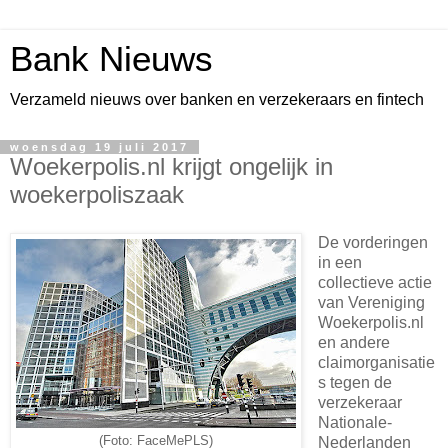
Bank Nieuws
Verzameld nieuws over banken en verzekeraars en fintech
woensdag 19 juli 2017
Woekerpolis.nl krijgt ongelijk in
woekerpoliszaak
De vorderingen
in een
collectieve actie
van Vereniging
Woekerpolis.nl
en andere
claimorganisatie
s tegen de
verzekeraar
Nationale-
(Foto: FaceMePLS)
Nederlanden