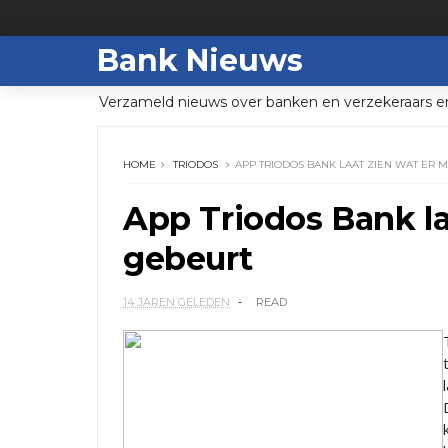
Bank Nieuws
Verzameld nieuws over banken en verzekeraars e
HOME
TRIODOS
APP TRIODOS BANK LAAT ZIEN WAT ER 
App Triodos Bank la
gebeurt
14 JAREN GELEDEN
READ