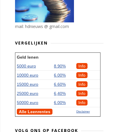
mail: hdnieuws @ gmail.com
VERGELIJKEN
Geld lenen
5000 euro
8.90%
Info
10000 euro
6.00%
Info
15000 euro
6.60%
Info
25000 euro
6,40%
Info
50000 euro
6.00%
Info
Alle Leenrentes
Disclaimer
VOLG ONS OP FACEBOOK