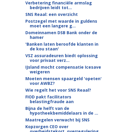
Verbetering financiële armslag
bedrijven leidt tot...
SNS Reaal: een overzicht
Postzegel met waarde in guldens
moet een langere g...
Domeinnamen DSB Bank onder de
hamer
'Banken laten beroofde klanten in
de kou staan'
VSZ assuradeuren biedt oplossing
voor privaat verz...
IJsland mocht compensatie Icesave
weigeren
Moeten mensen spaargeld 'opeten'
voor AWBZ?
Wie regelt het voor SNS Reaal?
FIOD pakt facilitators
belastingfraude aan
Bijna de helft van de
hypotheekbemiddelaars in de ...
Maatregelen verwacht bij SNS
Kopzorgen CEO over
overheidstekort, overregulering...