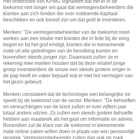
Het onderzoek van KPMG signaleert dat het er in de
toekomst niet langer om gaat dat vermogensbeheerders díe
klanten aan zich binden die over voldoende kapitaal
beschikken en ook bereid zijn om dat geld te investeren.
Menken: "De vermogensbeheerder van de toekomst moet
werken aan een relatie met klanten die in feite bij de wieg
begint en bij het graf eindigt, klanten die in toenemende
mate uit alle geledingen van de bevolking komen en
bovendien steeds jonger zijn. Daarnaast zullen ze er
rekening mee moeten houden dat bij deze relatief jonge
groep investeerders de vrouw een steeds grotere vinger in
de pap heeft en vaker bepaalt wat er met het vermogen van
het gezin gebeurt.
Menken constateert dat de technologie een belangrijke rol
speelt bij de toekomst van de sector. Menken: "De behoeften
en verwachtingen van de klant zullen er over vijftien jaar
totaal anders uitzien. Zij zullen een steeds grotere behoefte
hebben aan maatwerk als het gaat om informatie en advies.
Bovendien zal de klant van de toekomst in toenemende
mate online zaken willen doen in plaats van een persoonlijk
gesprek. Vermogensbeheerder zullen dan ook op zoek