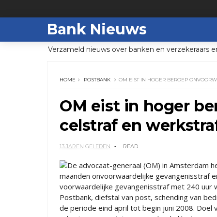
Bank Nieuws
Verzameld nieuws over banken en verzekeraars e
HOME
POSTBANK
OM EIST IN HOGER BEROEP ONVOORWA
OM eist in hoger b
celstraf en werkstra
13 JAREN GELEDEN
READ
De advocaat-generaal (OM) in Amsterdam he
maanden onvoorwaardelijke gevangenisstraf e
voorwaardelijke gevangenisstraf met 240 uur w
Postbank, diefstal van post, schending van bed
de periode eind april tot begin juni 2008. Doel