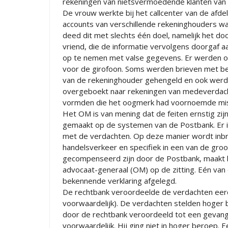
rekeningen van nietsvermoedende klanten van
De vrouw werkte bij het callcenter van de afde
accounts van verschillende rekeninghouders waa
deed dit met slechts één doel, namelijk het do
vriend, die de informatie vervolgens doorgaf 
op te nemen met valse gegevens. Er werden 
voor de girofoon. Soms werden brieven met be
van de rekeninghouder gehengeld en ook werd 
overgeboekt naar rekeningen van medeverdacht
vormden die het oogmerk had voornoemde misd
Het OM is van mening dat de feiten ernstig zijn
gemaakt op de systemen van de Postbank. Er 
met de verdachten. Op deze manier wordt inb
handelsverkeer en specifiek in een van de gro
gecompenseerd zijn door de Postbank, maakt h
advocaat-generaal (OM) op de zitting. Eén van
bekennende verklaring afgelegd.
De rechtbank veroordeelde de verdachten eerd
voorwaardelijk). De verdachten stelden hoger
door de rechtbank veroordeeld tot een gevan
voorwaardelijk. Hij ging niet in hoger beroep.