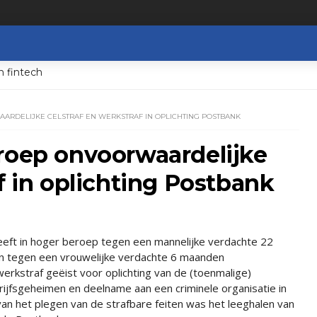
n fintech
ARDELIJKE CELSTRAF EN WERKSTRAF IN OPLICHTING POSTBANK
eroep onvoorwaardelijke
f in oplichting Postbank
eft in hoger beroep tegen een mannelijke verdachte 22
n tegen een vrouwelijke verdachte 6 maanden
erkstraf geëist voor oplichting van de (toenmalige)
rijfsgeheimen en deelname aan een criminele organisatie in
 van het plegen van de strafbare feiten was het leeghalen van