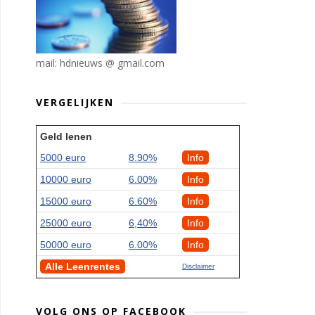
mail: hdnieuws @ gmail.com
VERGELIJKEN
Geld lenen
5000 euro
8.90%
Info
10000 euro
6.00%
Info
15000 euro
6.60%
Info
25000 euro
6,40%
Info
50000 euro
6.00%
Info
Alle Leenrentes
Disclaimer
VOLG ONS OP FACEBOOK