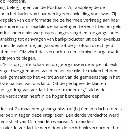
 de Postbank.
ling beleggingen van de Postbank. Zij raadpleegde de
r in het kader van haar werk geen aanleiding voor was. Zij
orspelen van de informatie die ze hiermee verkreeg aan haar
aan anderen om frauduleuze handelingen te verrichten om geld
onder andere nieuwe pasjes aangevraagd en toegangscodes
trekking tot aanvragen van bankproducten uit de brievenbus
met de valse toegangscodes tot de girofoon direct geld
en. Het OM vindt dat verdachten een criminele organisatie
rijven te plegen.
. "Er is op grote schaal en op georganiseerde wijze inbreuk
is geld weggenomen van mensen die niks te maken hebben
reuk gemaakt op het vertrouwen van de gemeenschap in het
otste banken van ons land. Dat de gedupeerde klanten
et gedrag van verdachten niet minder erg", aldus de
 de verdachten heeft in de hoger beroepsfase een
er tot 24 maanden gevangenisstraf (bij één verdachte deels
 beroep in tegen deze uitspraken. Een derde verdachte werd
genisstraf van 15 maanden waarvan 5 maanden
 Een vierde verdachte werd door de rechtbank veroordeeld tot