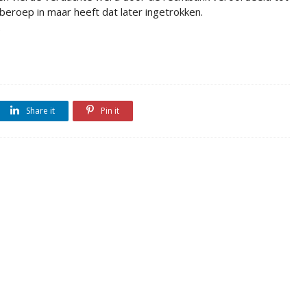
eroep in maar heeft dat later ingetrokken.
.
Share it
Pin it