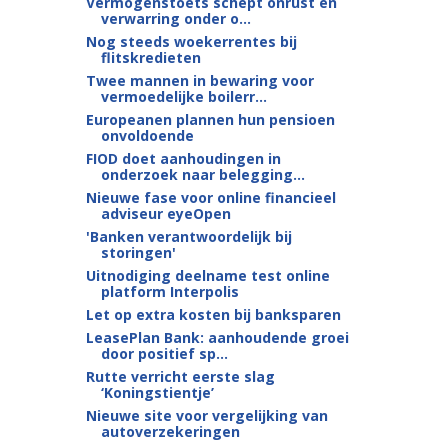
Vermogenstoets schept onrust en
verwarring onder o...
Nog steeds woekerrentes bij
flitskredieten
Twee mannen in bewaring voor
vermoedelijke boilerr...
Europeanen plannen hun pensioen
onvoldoende
FIOD doet aanhoudingen in
onderzoek naar belegging...
Nieuwe fase voor online financieel
adviseur eyeOpen
'Banken verantwoordelijk bij
storingen'
Uitnodiging deelname test online
platform Interpolis
Let op extra kosten bij banksparen
LeasePlan Bank: aanhoudende groei
door positief sp...
Rutte verricht eerste slag
‘Koningstientje’
Nieuwe site voor vergelijking van
autoverzekeringen