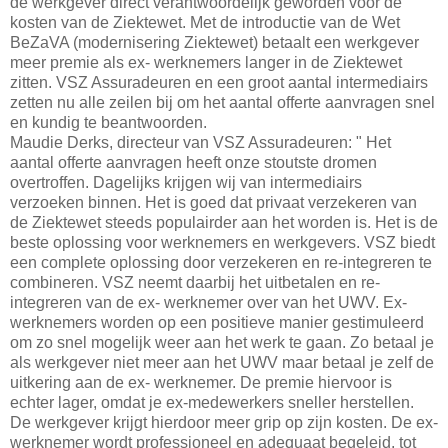
de werkgever direct verantwoordelijk geworden voor de
kosten van de Ziektewet. Met de introductie van de Wet
BeZaVA (modernisering Ziektewet) betaalt een werkgever
meer premie als ex- werknemers langer in de Ziektewet
zitten. VSZ Assuradeuren en een groot aantal intermediairs
zetten nu alle zeilen bij om het aantal offerte aanvragen snel
en kundig te beantwoorden.
Maudie Derks, directeur van VSZ Assuradeuren: " Het
aantal offerte aanvragen heeft onze stoutste dromen
overtroffen. Dagelijks krijgen wij van intermediairs
verzoeken binnen. Het is goed dat privaat verzekeren van
de Ziektewet steeds populairder aan het worden is. Het is de
beste oplossing voor werknemers en werkgevers. VSZ biedt
een complete oplossing door verzekeren en re-integreren te
combineren. VSZ neemt daarbij het uitbetalen en re-
integreren van de ex- werknemer over van het UWV. Ex-
werknemers worden op een positieve manier gestimuleerd
om zo snel mogelijk weer aan het werk te gaan. Zo betaal je
als werkgever niet meer aan het UWV maar betaal je zelf de
uitkering aan de ex- werknemer. De premie hiervoor is
echter lager, omdat je ex-medewerkers sneller herstellen.
De werkgever krijgt hierdoor meer grip op zijn kosten. De ex-
werknemer wordt professioneel en adequaat begeleid, tot