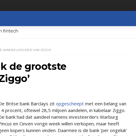
n fintech
TE AANDEELHOUDER VAN ZIGGO’
uk de grootste
Ziggo’
De Britse bank Barclays zit
opgescheept
met een belang van
14 procent, oftewel 28,5 miljoen aandelen, in kabelaar Ziggo.
De bank had dat aandeel namens investeerders Warburg
Pincus en Cinven vorige week willen verkopen, maar heeft
geen kopers kunnen vinden. Daarmee is de bank ‘per ongeluk’