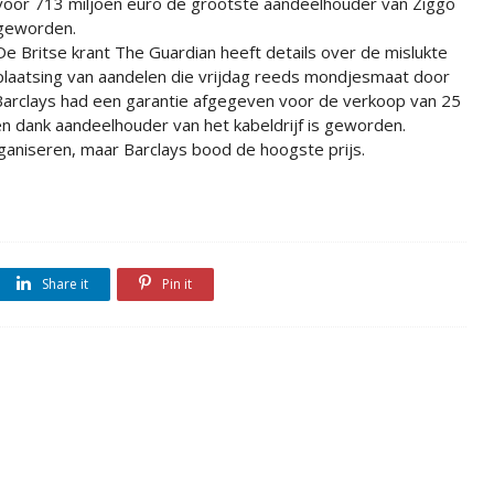
voor 713 miljoen euro de grootste aandeelhouder van Ziggo
geworden.
De Britse krant The Guardian heeft details over de mislukte
plaatsing van aandelen die vrijdag reeds mondjesmaat door
Barclays had een garantie afgegeven voor de verkoop van 25
n dank aandeelhouder van het kabeldrijf is geworden.
aniseren, maar Barclays bood de hoogste prijs.
Share it
Pin it