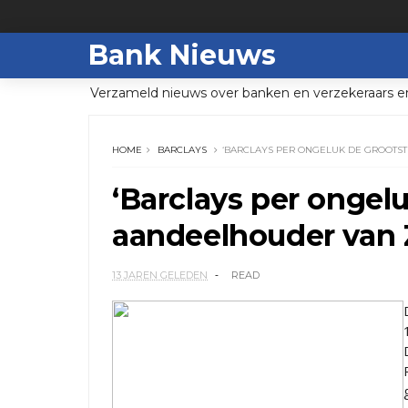
Bank Nieuws
Verzameld nieuws over banken en verzekeraars e
HOME
BARCLAYS
‘BARCLAYS PER ONGELUK DE GROOTS
‘Barclays per ongel
aandeelhouder van 
13 JAREN GELEDEN
READ