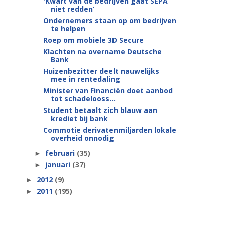
'Kwart van de bedrijven gaat SEPA
niet redden’
Ondernemers staan op om bedrijven
te helpen
Roep om mobiele 3D Secure
Klachten na overname Deutsche
Bank
Huizenbezitter deelt nauwelijks
mee in rentedaling
Minister van Financiën doet aanbod
tot schadelooss...
Student betaalt zich blauw aan
krediet bij bank
Commotie derivatenmiljarden lokale
overheid onnodig
februari
(35)
►
januari
(37)
►
2012
(9)
►
2011
(195)
►