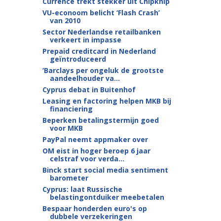
Currence trekt stekker uit Chipknip
VU-econoom belicht ‘Flash Crash’
van 2010
Sector Nederlandse retailbanken
verkeert in impasse
Prepaid creditcard in Nederland
geïntroduceerd
‘Barclays per ongeluk de grootste
aandeelhouder va...
Cyprus debat in Buitenhof
Leasing en factoring helpen MKB bij
financiering
Beperken betalingstermijn goed
voor MKB
PayPal neemt appmaker over
OM eist in hoger beroep 6 jaar
celstraf voor verda...
Binck start social media sentiment
barometer
Cyprus: laat Russische
belastingontduiker meebetalen
Bespaar honderden euro's op
dubbele verzekeringen