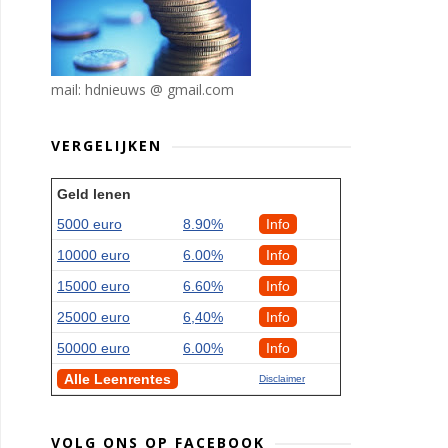
mail: hdnieuws @ gmail.com
VERGELIJKEN
Geld lenen
5000 euro
8.90%
Info
10000 euro
6.00%
Info
15000 euro
6.60%
Info
25000 euro
6,40%
Info
50000 euro
6.00%
Info
Alle Leenrentes
Disclaimer
VOLG ONS OP FACEBOOK