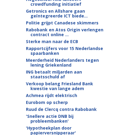
crowdfunding initiatief
Getronics en Allshare gaan
geïntegreerde ICT biede...
Politie grijpt Canadese skimmers
Rabobank en Atos Origin verlengen
contract online ...
Sterke man naar de ECB
Rapportcijfers voor 15 Nederlandse
spaarbanken
Meerderheid Nederlanders tegen
lening Griekenland
ING betaalt miljarden aan
staatsschuld af
Verkoop belang Friesland Bank
kwestie van lange adem
Achmea rijdt elektrisch
Eurobom op scherp
Ruud de Clercq contra Rabobank
'Snellere actie DNB bij
probleembanken'
'Hypotheekplan door
papierversnipperaar'