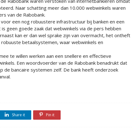
an de Rabobank waren verstoken van internetbankieren omdat
teerd. Naar schatting meer dan 10.000 webwinkels waren
vers van de Rabobank.
t voor een nog robuustere infrastructuur bij banken en een
Het is geen goede zaak dat webwinkels via de pers hebben
aast kan er dan wel sprake zijn van overmacht, het ontheft
or robuuste betaalsystemen, waar webwinkels en
ee te willen werken aan een snellere en effectieve
bwinkels. Een woordvoerder van de Rabobank benadrukt dat
p de bancaire systemen zelf. De bank heeft onderzoek
nval.
Share it
Pin it