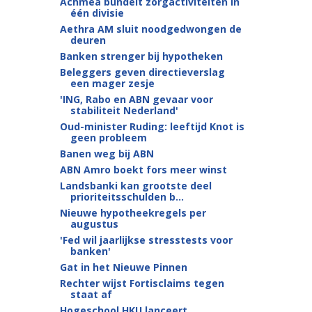
Achmea bundelt zorgactiviteiten in
één divisie
Aethra AM sluit noodgedwongen de
deuren
Banken strenger bij hypotheken
Beleggers geven directieverslag
een mager zesje
'ING, Rabo en ABN gevaar voor
stabiliteit Nederland'
Oud-minister Ruding: leeftijd Knot is
geen probleem
Banen weg bij ABN
ABN Amro boekt fors meer winst
Landsbanki kan grootste deel
prioriteitsschulden b...
Nieuwe hypotheekregels per
augustus
'Fed wil jaarlijkse stresstests voor
banken'
Gat in het Nieuwe Pinnen
Rechter wijst Fortisclaims tegen
staat af
Hogeschool HKU lanceert