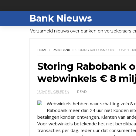
Bank Nieuws
Verzameld nieuws over banken en verzekeraars e
HOME
RABOBANK
STORING RABOBANK OPGELOST: SCHA
Storing Rabobank o
webwinkels € 8 mil
15 JAREN GELEDEN
READ
Webwinkels hebben naar schatting zo’n 8 
Rabobank meer dan 24 uur niet konden in
betalingen konden ontvangen. Klanten van an
Voor webwinkels betekende het niet bereikbaar
transacties per dag. Ieder uur dat consumente