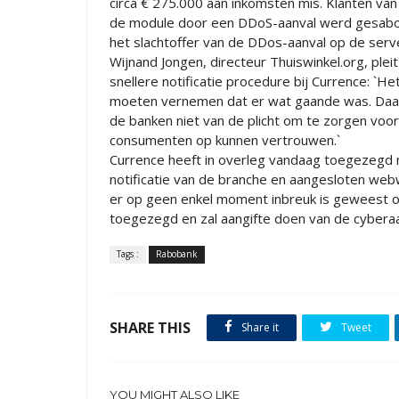
circa € 275.000 aan inkomsten mis. Klanten v
de module door een DDoS-aanval werd gesabo
het slachtoffer van de DDos-aanval op de ser
Wijnand Jongen, directeur Thuiswinkel.org, plei
snellere notificatie procedure bij Currence: `
moeten vernemen dat er wat gaande was. Daarn
de banken niet van de plicht om te zorgen vo
consumenten op kunnen vertrouwen.`
Currence heeft in overleg vandaag toegezegd m
notificatie van de branche en aangesloten we
er op geen enkel moment inbreuk is geweest o
toegezegd en zal aangifte doen van de cyberaa
Tags :
Rabobank
SHARE THIS
Share it
Tweet
YOU MIGHT ALSO LIKE