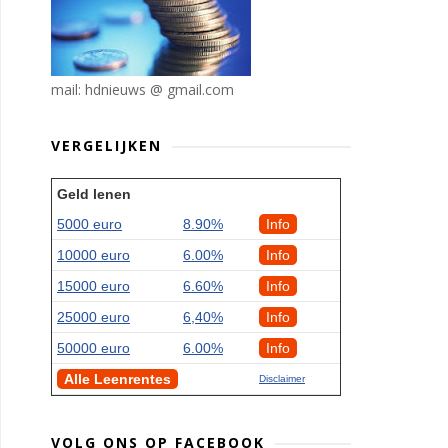
mail: hdnieuws @ gmail.com
VERGELIJKEN
Geld lenen
5000 euro
8.90%
Info
10000 euro
6.00%
Info
15000 euro
6.60%
Info
25000 euro
6,40%
Info
50000 euro
6.00%
Info
Alle Leenrentes
Disclaimer
VOLG ONS OP FACEBOOK