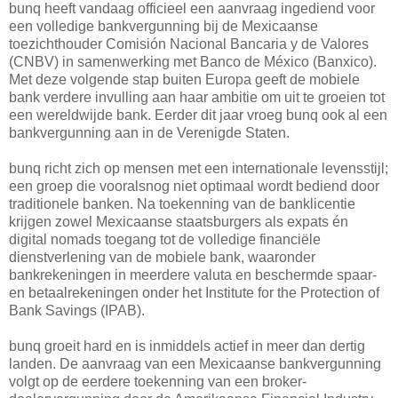
bunq heeft vandaag officieel een aanvraag ingediend voor
een volledige bankvergunning bij de Mexicaanse
toezichthouder Comisión Nacional Bancaria y de Valores
(CNBV) in samenwerking met Banco de México (Banxico).
Met deze volgende stap buiten Europa geeft de mobiele
bank verdere invulling aan haar ambitie om uit te groeien tot
een wereldwijde bank. Eerder dit jaar vroeg bunq ook al een
bankvergunning aan in de Verenigde Staten.
bunq richt zich op mensen met een internationale levensstijl;
een groep die vooralsnog niet optimaal wordt bediend door
traditionele banken. Na toekenning van de banklicentie
krijgen zowel Mexicaanse staatsburgers als expats én
digital nomads toegang tot de volledige financiële
dienstverlening van de mobiele bank, waaronder
bankrekeningen in meerdere valuta en beschermde spaar-
en betaalrekeningen onder het Institute for the Protection of
Bank Savings (IPAB).
bunq groeit hard en is inmiddels actief in meer dan dertig
landen. De aanvraag van een Mexicaanse bankvergunning
volgt op de eerdere toekenning van een broker-