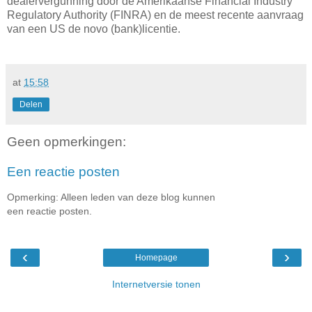
dealervergunning door de Amerikaanse Financial Industry
Regulatory Authority (FINRA) en de meest recente aanvraag
van een US de novo (bank)licentie.
at
15:58
Delen
Geen opmerkingen:
Een reactie posten
Opmerking: Alleen leden van deze blog kunnen
een reactie posten.
‹
›
Homepage
Internetversie tonen