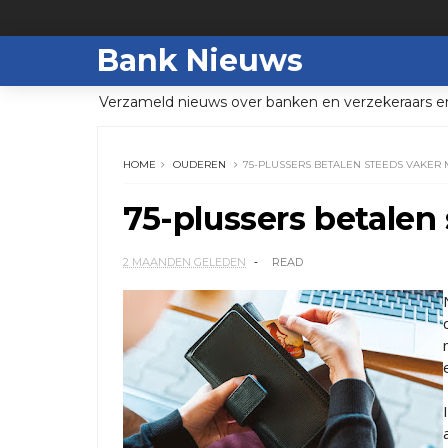
Bank Nieuws
Verzameld nieuws over banken en verzekeraars e
HOME
OUDEREN
75-PLUSSERS BETALEN STEEDS VAKER 
75-plussers betalen
2 MAANDEN GELEDEN
READ