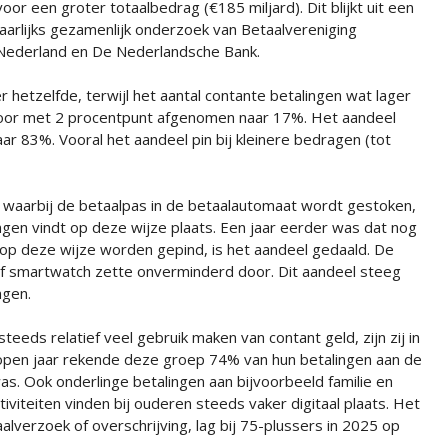
voor een groter totaalbedrag (€185 miljard). Dit blijkt uit een
jaarlijks gezamenlijk onderzoek van Betaalvereniging
Nederland en De Nederlandsche Bank.
 hetzelfde, terwijl het aantal contante betalingen wat lager
door met 2 procentpunt afgenomen naar 17%. Het aandeel
r 83%. Vooral het aandeel pin bij kleinere bedragen (tot
a, waarbij de betaalpas in de betaalautomaat wordt gestoken,
ngen vindt op deze wijze plaats. Een jaar eerder was dat nog
k op deze wijze worden gepind, is het aandeel gedaald. De
f smartwatch zette onverminderd door. Dit aandeel steeg
ngen.
eds relatief veel gebruik maken van contant geld, zijn zij in
lopen jaar rekende deze groep 74% van hun betalingen aan de
as. Ook onderlinge betalingen aan bijvoorbeeld familie en
iviteiten vinden bij ouderen steeds vaker digitaal plaats. Het
lverzoek of overschrijving, lag bij 75-plussers in 2025 op