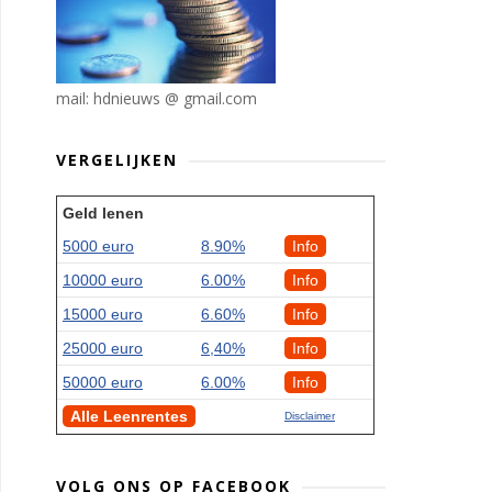
mail: hdnieuws @ gmail.com
VERGELIJKEN
Geld lenen
5000 euro
8.90%
Info
10000 euro
6.00%
Info
15000 euro
6.60%
Info
25000 euro
6,40%
Info
50000 euro
6.00%
Info
Alle Leenrentes
Disclaimer
VOLG ONS OP FACEBOOK