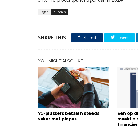
Tags :
ouderen
SHARE THIS
Share it
Tweet
YOU MIGHT ALSO LIKE
75-plussers betalen steeds
Een op dr
vaker met pinpas
maakt zi
financië