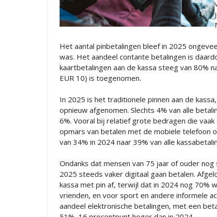
Het aantal pinbetalingen bleef in 2025 ongeveer
was. Het aandeel contante betalingen is daar
kaartbetalingen aan de kassa steeg van 80% naa
EUR 10) is toegenomen.
In 2025 is het traditionele pinnen aan de kass
opnieuw afgenomen. Slechts 4% van alle betali
6%. Vooral bij relatief grote bedragen die vaa
opmars van betalen met de mobiele telefoon o
van 34% in 2024 naar 39% van alle kassabetali
Ondanks dat mensen van 75 jaar of ouder nog ste
2025 steeds vaker digitaal gaan betalen. Afge
kassa met pin af, terwijl dat in 2024 nog 70% w
vrienden, en voor sport en andere informele act
aandeel elektronische betalingen, met een betaa
51%, 16 procentpunt hoger dan in 2024