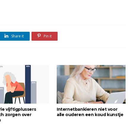
Share it
Pin it
ie vijftigplussers
Internetbankieren niet voor
ch zorgen over
alle ouderen een koud kunstje
n