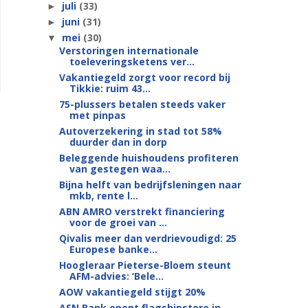
juli
(33)
►
juni
(31)
►
mei
(30)
▼
Verstoringen internationale
toeleveringsketens ver...
Vakantiegeld zorgt voor record bij
Tikkie: ruim 43...
75-plussers betalen steeds vaker
met pinpas
Autoverzekering in stad tot 58%
duurder dan in dorp
Beleggende huishoudens profiteren
van gestegen waa...
Bijna helft van bedrijfsleningen naar
mkb, rente l...
ABN AMRO verstrekt financiering
voor de groei van ...
Qivalis meer dan verdrievoudigd: 25
Europese banke...
Hoogleraar Pieterse-Bloem steunt
AFM-advies: ‘Bele...
AOW vakantiegeld stijgt 20%
ASN Bank opent flagshipstore in