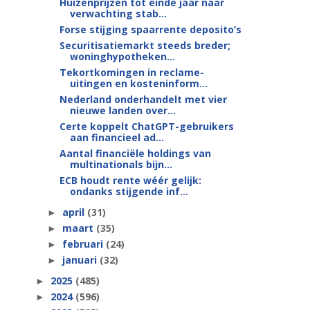
Huizenprijzen tot einde jaar naar
verwachting stab...
Forse stijging spaarrente deposito’s
Securitisatiemarkt steeds breder;
woninghypotheken...
Tekortkomingen in reclame-
uitingen en kosteninform...
Nederland onderhandelt met vier
nieuwe landen over...
Certe koppelt ChatGPT-gebruikers
aan financieel ad...
Aantal financiële holdings van
multinationals bijn...
ECB houdt rente wéér gelijk:
ondanks stijgende inf...
april
(31)
►
maart
(35)
►
februari
(24)
►
januari
(32)
►
2025
(485)
►
2024
(596)
►