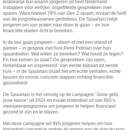
knaloranje taxi waarin jongeren uit heel Nederland
instappen voor eerlijke, ongefilterde gesprekken over
sparen. Want hoewel 79% van Gen Z spaart, ervaart de helft
van de jongvolwassenen geldstress. De Spaartaxi helpt
jongeren om van praten naar doen te gaan – en hun
financiële doelen écht te bereiken.
In de taxi gaan jongeren – alleen of met een vriend of
partner – in gesprek met host Rens Polman over hun
spaardoelen. Wat willen ze bereiken? Wat houdt ze tegen?
En hoe komen ze daar? De gesprekken zijn open,
herkenbaar en inspirerend. Van eerste bijbaan tot eerste
huis – in de Spaartaxi draait het om echte verhalen, echte
keuzes en vooral: concrete stappen richting financiële
gezondheid.
De Spaartaxi is het vervolg op de campagne “Jouw geld,
jouw keuze” uit 2024 en maakt onderdeel uit van ING’s
meerjarenprogramma om jongeren te helpen financieel
gezond te zijn en te blijven.
Met deze campagne wil ING jongeren helpen om hun
spaardoel concreet te maken én ermee aan de slag te gaan.