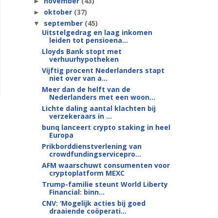
november
(43)
►
oktober
(37)
►
september
(45)
▼
Uitstelgedrag en laag inkomen
leiden tot pensioena...
Lloyds Bank stopt met
verhuurhypotheken
Vijftig procent Nederlanders stapt
niet over van a...
Meer dan de helft van de
Nederlanders met een woon...
Lichte daling aantal klachten bij
verzekeraars in ...
bunq lanceert crypto staking in heel
Europa
Prikborddienstverlening van
crowdfundingservicepro...
AFM waarschuwt consumenten voor
cryptoplatform MEXC
Trump-familie steunt World Liberty
Financial: binn...
CNV: ‘Mogelijk acties bij goed
draaiende coöperati...