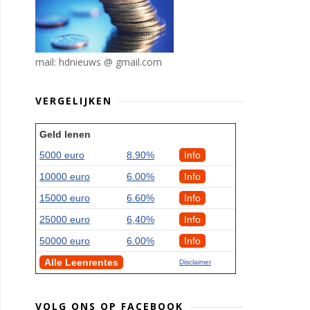
mail: hdnieuws @ gmail.com
VERGELIJKEN
Geld lenen
5000 euro
8.90%
Info
10000 euro
6.00%
Info
15000 euro
6.60%
Info
25000 euro
6,40%
Info
50000 euro
6.00%
Info
Alle Leenrentes
Disclaimer
VOLG ONS OP FACEBOOK