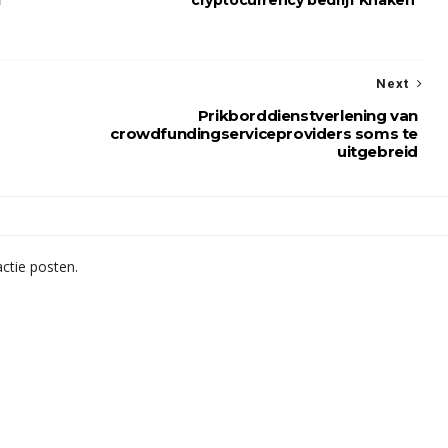
d
cryptocurrency bedrijf Knaken
Next
Prikborddienstverlening van
crowdfundingserviceproviders soms te
uitgebreid
ctie posten.