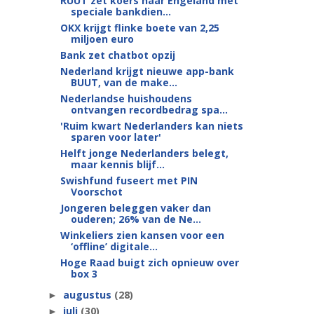
RUUT zet koers naar Engeland met
speciale bankdien...
OKX krijgt flinke boete van 2,25
miljoen euro
Bank zet chatbot opzij
Nederland krijgt nieuwe app-bank
BUUT, van de make...
Nederlandse huishoudens
ontvangen recordbedrag spa...
'Ruim kwart Nederlanders kan niets
sparen voor later'
Helft jonge Nederlanders belegt,
maar kennis blijf...
Swishfund fuseert met PIN
Voorschot
Jongeren beleggen vaker dan
ouderen; 26% van de Ne...
Winkeliers zien kansen voor een
‘offline’ digitale...
Hoge Raad buigt zich opnieuw over
box 3
augustus
(28)
►
juli
(30)
►