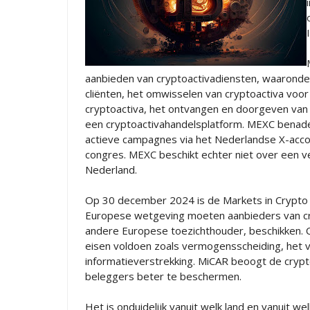
aanbieden van cryptoactivadiensten, waaronder
cliënten, het omwisselen van cryptoactiva voo
cryptoactiva, het ontvangen en doorgeven van 
een cryptoactivahandelsplatform. MEXC benad
actieve campagnes via het Nederlandse X-acco
congres. MEXC beschikt echter niet over een ve
Nederland.
Op 30 december 2024 is de Markets in Crypto 
Europese wetgeving moeten aanbieders van cr
andere Europese toezichthouder, beschikken. 
eisen voldoen zoals vermogensscheiding, het 
informatieverstrekking. MiCAR beoogt de cryp
beleggers beter te beschermen.
Het is onduidelijk vanuit welk land en vanuit w