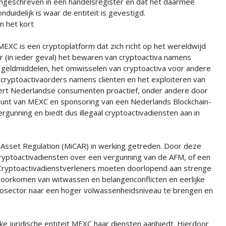
ingeschreven in een handelsregister en dat het daarmee
onduidelijk is waar de entiteit is gevestigd.
In het kort
MEXC is een cryptoplatform dat zich richt op het wereldwijd
 (in ieder geval) het bewaren van cryptoactiva namens
r geldmiddelen, het omwisselen van cryptoactiva voor andere
cryptoactivaorders namens cliënten en het exploiteren van
ert Nederlandse consumenten proactief, onder andere door
unt van MEXC en sponsoring van een Nederlands Blockchain-
rgunning en biedt dus illegaal cryptoactivadiensten aan in
Asset Regulation (MiCAR) in werking getreden. Door deze
yptoactivadiensten over een vergunning van de AFM, of een
Cryptoactivadienstverleners moeten doorlopend aan strenge
voorkomen van witwassen en belangenconflicten en eerlijke
tosector naar een hoger volwassenheidsniveau te brengen en
elke juridische entiteit MEXC haar diensten aanbiedt. Hierdoor