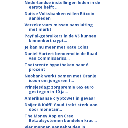
Nederlandse instellingen leden in de
eerste helft ...
Duitse Volksbanken willen Bitcoin
aanbieden
Verzekeraars missen aansluiting
met markt
PayPal-gebruikers in de VS kunnen
binnenkort crypt...
Je kan nu meer met Kate Coins
Daniel Hartert benoemd in de Raad
van Commissariss...
Toetsrente hypotheken naar 6
procent
Neobank werkt samen met Oranje
icoon om jongeren t...
Prinsjesdag: zorgpremie 665 euro
gestegen in 10 ja...
Amerikaanse cryptowet in gevaar
Doijer & Kalff: Goud trekt sterk aan
door monetair...
The Money App en Creo
Betaalsystemen bundelen krac...
Vier mannen aangehouden in