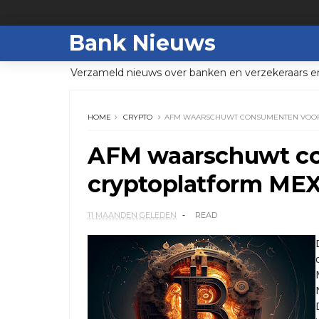
Bank Nieuws
Verzameld nieuws over banken en verzekeraars e
HOME
CRYPTO
AFM WAARSCHUWT CONSUMENTEN VOOR
AFM waarschuwt c
cryptoplatform ME
11 MAANDEN GELEDEN
READ