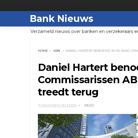
Bank Nieuws
Verzameld nieuws over banken en verzekeraars e
HOME
ABN
DANIEL HARTERT BENOEMD IN DE RAAD VAN
Daniel Hartert ben
Commissarissen AB
treedt terug
11 MAANDEN GELEDEN
READ