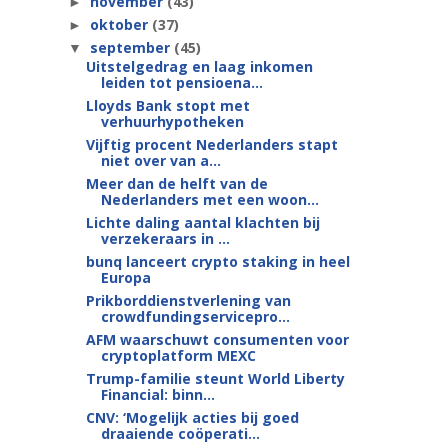
november
(43)
►
oktober
(37)
►
september
(45)
▼
Uitstelgedrag en laag inkomen
leiden tot pensioena...
Lloyds Bank stopt met
verhuurhypotheken
Vijftig procent Nederlanders stapt
niet over van a...
Meer dan de helft van de
Nederlanders met een woon...
Lichte daling aantal klachten bij
verzekeraars in ...
bunq lanceert crypto staking in heel
Europa
Prikborddienstverlening van
crowdfundingservicepro...
AFM waarschuwt consumenten voor
cryptoplatform MEXC
Trump-familie steunt World Liberty
Financial: binn...
CNV: ‘Mogelijk acties bij goed
draaiende coöperati...