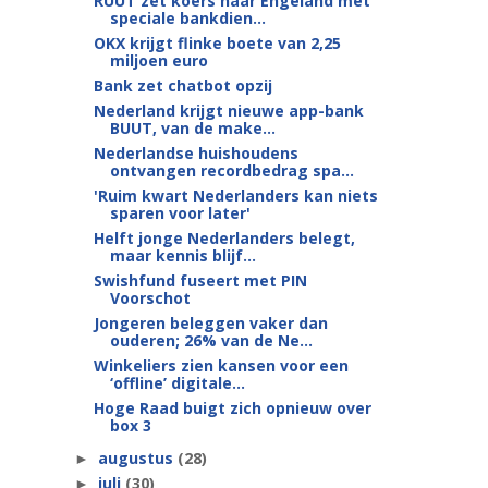
RUUT zet koers naar Engeland met
speciale bankdien...
OKX krijgt flinke boete van 2,25
miljoen euro
Bank zet chatbot opzij
Nederland krijgt nieuwe app-bank
BUUT, van de make...
Nederlandse huishoudens
ontvangen recordbedrag spa...
'Ruim kwart Nederlanders kan niets
sparen voor later'
Helft jonge Nederlanders belegt,
maar kennis blijf...
Swishfund fuseert met PIN
Voorschot
Jongeren beleggen vaker dan
ouderen; 26% van de Ne...
Winkeliers zien kansen voor een
‘offline’ digitale...
Hoge Raad buigt zich opnieuw over
box 3
augustus
(28)
►
juli
(30)
►