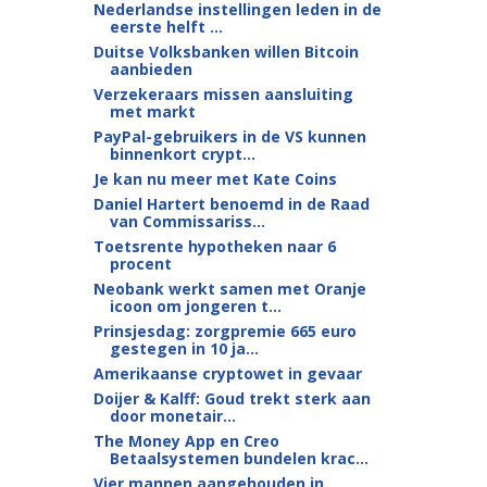
Nederlandse instellingen leden in de
eerste helft ...
Duitse Volksbanken willen Bitcoin
aanbieden
Verzekeraars missen aansluiting
met markt
PayPal-gebruikers in de VS kunnen
binnenkort crypt...
Je kan nu meer met Kate Coins
Daniel Hartert benoemd in de Raad
van Commissariss...
Toetsrente hypotheken naar 6
procent
Neobank werkt samen met Oranje
icoon om jongeren t...
Prinsjesdag: zorgpremie 665 euro
gestegen in 10 ja...
Amerikaanse cryptowet in gevaar
Doijer & Kalff: Goud trekt sterk aan
door monetair...
The Money App en Creo
Betaalsystemen bundelen krac...
Vier mannen aangehouden in