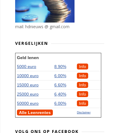
mail: hdnieuws @ gmail.com
VERGELIJKEN
Geld lenen
5000 euro
8.90%
Info
10000 euro
6.00%
Info
15000 euro
6.60%
Info
25000 euro
6,40%
Info
50000 euro
6.00%
Info
Alle Leenrentes
Disclaimer
VOLG ONS OP FACEBOOK