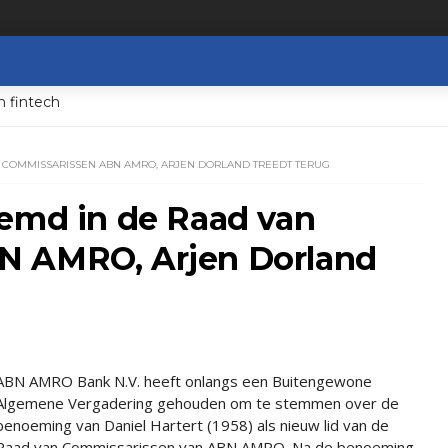
n fintech
 COMMISSARISSEN ABN AMRO, ARJEN DORLAND TREEDT TERUG
oemd in de Raad van
N AMRO, Arjen Dorland
ABN AMRO Bank N.V. heeft onlangs een Buitengewone
Algemene Vergadering gehouden om te stemmen over de
benoeming van Daniel Hartert (1958) als nieuw lid van de
Raad van Commissarissen van ABN AMRO. Na de benoeming