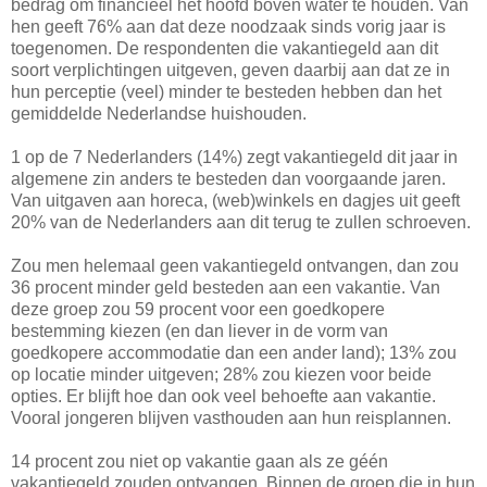
bedrag om financieel het hoofd boven water te houden. Van
hen geeft 76% aan dat deze noodzaak sinds vorig jaar is
toegenomen. De respondenten die vakantiegeld aan dit
soort verplichtingen uitgeven, geven daarbij aan dat ze in
hun perceptie (veel) minder te besteden hebben dan het
gemiddelde Nederlandse huishouden.
1 op de 7 Nederlanders (14%) zegt vakantiegeld dit jaar in
algemene zin anders te besteden dan voorgaande jaren.
Van uitgaven aan horeca, (web)winkels en dagjes uit geeft
20% van de Nederlanders aan dit terug te zullen schroeven.
Zou men helemaal geen vakantiegeld ontvangen, dan zou
36 procent minder geld besteden aan een vakantie. Van
deze groep zou 59 procent voor een goedkopere
bestemming kiezen (en dan liever in de vorm van
goedkopere accommodatie dan een ander land); 13% zou
op locatie minder uitgeven; 28% zou kiezen voor beide
opties. Er blijft hoe dan ook veel behoefte aan vakantie.
Vooral jongeren blijven vasthouden aan hun reisplannen.
14 procent zou niet op vakantie gaan als ze géén
vakantiegeld zouden ontvangen. Binnen de groep die in hun