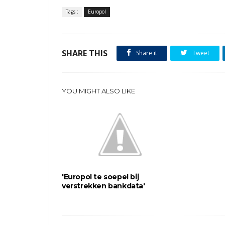
Tags :
Europol
SHARE THIS
Share it
Tweet
YOU MIGHT ALSO LIKE
'Europol te soepel bij
verstrekken bankdata'