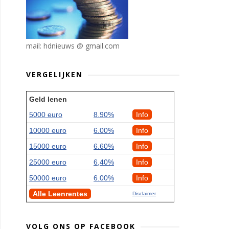
mail: hdnieuws @ gmail.com
VERGELIJKEN
Geld lenen
5000 euro
8.90%
Info
10000 euro
6.00%
Info
15000 euro
6.60%
Info
25000 euro
6,40%
Info
50000 euro
6.00%
Info
Alle Leenrentes
Disclaimer
VOLG ONS OP FACEBOOK