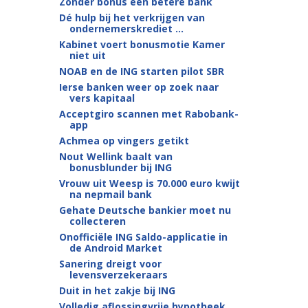
Zonder bonus een betere bank
Dé hulp bij het verkrijgen van
ondernemerskrediet ...
Kabinet voert bonusmotie Kamer
niet uit
NOAB en de ING starten pilot SBR
Ierse banken weer op zoek naar
vers kapitaal
Acceptgiro scannen met Rabobank-
app
Achmea op vingers getikt
Nout Wellink baalt van
bonusblunder bij ING
Vrouw uit Weesp is 70.000 euro kwijt
na nepmail bank
Gehate Deutsche bankier moet nu
collecteren
Onofficiële ING Saldo-applicatie in
de Android Market
Sanering dreigt voor
levensverzekeraars
Duit in het zakje bij ING
Volledig aflossingvrije hypotheek