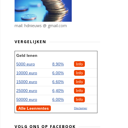
mail: hdnieuws @ gmail.com
VERGELIJKEN
Geld lenen
5000 euro
8.90%
Info
10000 euro
6.00%
Info
15000 euro
6.60%
Info
25000 euro
6,40%
Info
50000 euro
6.00%
Info
Alle Leenrentes
Disclaimer
VOLG ONS OP FACEBOOK