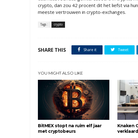
crypto, dan zou 42 procent dit het liefst via h
meeste vertrouwen in crypto-exchanges.
Tags :
crypto
SHARE THIS
Share it
Tweet
YOU MIGHT ALSO LIKE
BitMEX stopt na ruim elf jaar
Knaken C
met cryptobeurs
verklaar