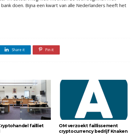
un bank doen. Bijna een kwart van alle Nederlanders heeft het
Share it
Pin it
ryptohandel failliet
OM verzoekt faillissement
d
cryptocurrency bedrijf Knaken