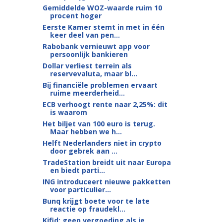
Gemiddelde WOZ-waarde ruim 10
procent hoger
Eerste Kamer stemt in met in één
keer deel van pen...
Rabobank vernieuwt app voor
persoonlijk bankieren
Dollar verliest terrein als
reservevaluta, maar bl...
Bij financiële problemen ervaart
ruime meerderheid...
ECB verhoogt rente naar 2,25%: dit
is waarom
Het biljet van 100 euro is terug.
Maar hebben we h...
Helft Nederlanders niet in crypto
door gebrek aan ...
TradeStation breidt uit naar Europa
en biedt parti...
ING introduceert nieuwe pakketten
voor particulier...
Bunq krijgt boete voor te late
reactie op fraudekl...
Kifid: geen vergoeding als je