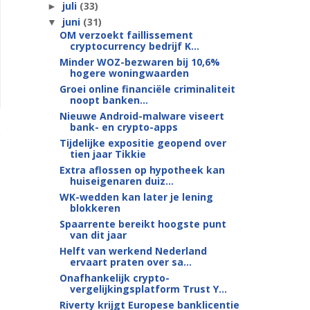
juli
(33)
►
juni
(31)
▼
OM verzoekt faillissement
cryptocurrency bedrijf K...
Minder WOZ-bezwaren bij 10,6%
hogere woningwaarden
Groei online financiële criminaliteit
noopt banken...
Nieuwe Android-malware viseert
bank- en crypto-apps
Tijdelijke expositie geopend over
tien jaar Tikkie
Extra aflossen op hypotheek kan
huiseigenaren duiz...
WK-wedden kan later je lening
blokkeren
Spaarrente bereikt hoogste punt
van dit jaar
Helft van werkend Nederland
ervaart praten over sa...
Onafhankelijk crypto-
vergelijkingsplatform Trust Y...
Riverty krijgt Europese banklicentie