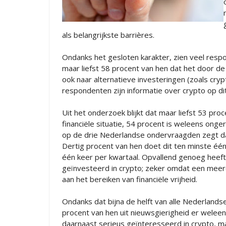
als belangrijkste barrières.
Ondanks het gesloten karakter, zien veel res
maar liefst 58 procent van hen dat het door de
ook naar alternatieve investeringen (zoals cryp
respondenten zijn informatie over crypto op d
Uit het onderzoek blijkt dat maar liefst 53 pro
financiële situatie, 54 procent is weleens ongeru
op de drie Nederlandse ondervraagden zegt da
Dertig procent van hen doet dit ten minste éé
één keer per kwartaal. Opvallend genoeg heeft
geïnvesteerd in crypto; zeker omdat een meer
aan het bereiken van financiële vrijheid.
Ondanks dat bijna de helft van alle Nederlands
procent van hen uit nieuwsgierigheid er weleen
daarnaast serieus geïnteresseerd in crypto, m