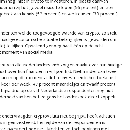
om (nog) niet in crypto te investeren, in plaats daarvan
noemen zij het gevoel risico te lopen (56 procent) en een
gebrek aan kennis (52 procent) en vertrouwen (38 procent)
pondenten wel de toegevoegde waarde van crypto, zo stelt
 huidige economische situatie belangrijker is geworden om
to) te kijken. Opvallend genoeg haalt één op de acht
it moment van social media.
cent van alle Nederlanders zich zorgen maakt over hun huidige
st over hun financiën in vijf jaar tijd. Niet minder dan twee
arom op dit moment actief te investeren in hun toekomst.
n keer per week, 47 procent maandelijks en twaalf procent
 bijna drie op de vijf Nederlandse respondenten nog niet
derheid van hen het volgens het onderzoek direct koppelt
e ondervraagden cryptovaluta niet begrijpt, heeft achttien
s in geïnvesteerd. Een vijfde van de respondenten is
aar investeert nog niet. Mochten ze toch beginnen met