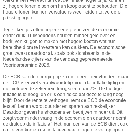
werknemers verwachten dat de inflatie hoger blijft, kunnen
zij hogere lonen eisen om hun koopkracht te behouden. Die
hogere lonen kunnen vervolgens weer leiden tot verdere
prijsstijgingen.
Tegelijkertijd zetten hogere energieprijzen de economie
onder druk. Huishoudens houden minder geld over en
bedrijven krijgen te maken met hogere kosten wat hun
bereidheid om te investeren kan drukken. De economische
groei zwakt daardoor af, zoals ook zichtbaar is in de
Nederlandse cijfers van de vandaag gepresenteerde
Voorjaarsraming 2026.
De ECB kan de energieprijzen niet direct beïnvloeden, maar
de ECB is er wel verantwoordelijk voor dat inflatie tijdig en
met voldoende zekerheid terugkeert naar 2%. De huidige
inflatie is te hoog, en er is een risico dat deze te lang hoog
blijft. Door de rente te verhogen, remt de ECB de economie
iets af. Lenen wordt duurder en sparen aantrekkelijker.
Daardoor geven huishoudens en bedrijven minder uit. Dit
zorgt voor minder vraag in de economie en daardoor neemt
de druk op de inflatie af. Het ingrijpen van de ECB dient ook
om te voorkomen dat inflatieverwachtingen te ver oplopen.