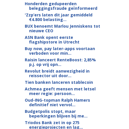
Honderden gedupeerden
beleggingsfraude geïnformeerd
'Zzp’ers laten dit jaar gemiddeld
€4.800 belasting...
BUX benoemt Marlou Jenniskens tot
nieuwe CEO
ASN Bank opent eerste
flagshipstore in Utrecht
Buy now, pay later-apps voortaan
verboden voor min...
Raisin lanceert RenteBoost: 2,85%
p.j. op vrij opn...
Revolut breidt aanwezigheid in
reissector uit door...
Tien banken lanceren stablecoin
Achmea geeft mensen met letsel
meer regie: persoon...
Oud-ING-topman Ralph Hamers
definitief niet vervol...
Budgetpolis stopt, maar
beperkingen blijven bij me...
Triodos Bank zet in op 275
energieprojecten en lag...