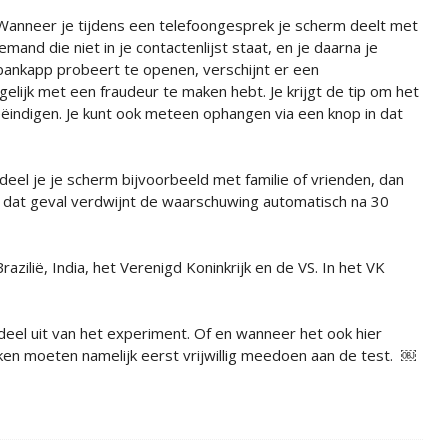
Wanneer je tijdens een telefoongesprek je scherm deelt met
iemand die niet in je contactenlijst staat, en je daarna je
bankapp probeert te openen, verschijnt er een
lijk met een fraudeur te maken hebt. Je krijgt de tip om het
indigen. Je kunt ook meteen ophangen via een knop in dat
eel je je scherm bijvoorbeeld met familie of vrienden, dan
n dat geval verdwijnt de waarschuwing automatisch na 30
razilië, India, het Verenigd Koninkrijk en de VS. In het VK
deel uit van het experiment. Of en wanneer het ook hier
ken moeten namelijk eerst vrijwillig meedoen aan de test. ￼