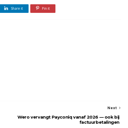
Share it
Pin it
Next
Wero vervangt Payconiq vanaf 2026 — ook bij
factuurbetalingen