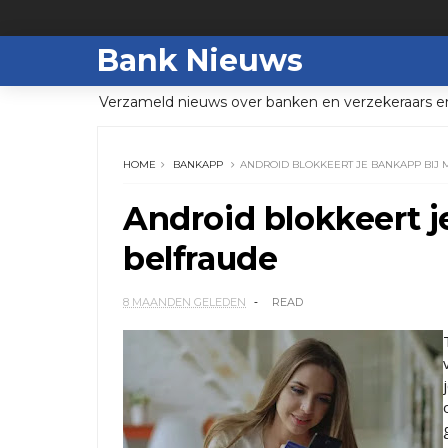
Bank Nieuws
Verzameld nieuws over banken en verzekeraars e
HOME
BANKAPP
ANDROID BLOKKEERT JE BANKAPP BIJ
Android blokkeert j
belfraude
8 MAANDEN GELEDEN
READ