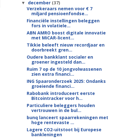
december
(37)
▼
Verzekeraars nemen voor € 7
miljard pensioenfondse...
Financiële instellingen beleggen
fors in volatiele...
ABN AMRO boost digitale innovatie
met MiCAR-licent...
Tikkie beleeft nieuw recordjaar en
doorbreekt gren...
Oudere bankklant socialer en
groener ingesteld dan...
Ruim 7 op de 10 jongvolwassenen
zien extra financi...
ING Spaaronderzoek 2025: Ondanks
groeiende financi...
Rabobank introduceert eerste
Bitcointracker voor h...
Particuliere beleggers houden
vertrouwen in de bul...
bunq lanceert spaarrekeningen met
hoge rentevaste ...
Lagere CO2-uitstoot bij Europese
bankleningen