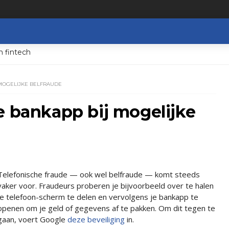
n fintech
 MOGELIJKE BELFRAUDE
e bankapp bij mogelijke
Telefonische fraude — ook wel belfraude — komt steeds
vaker voor. Fraudeurs proberen je bijvoorbeeld over te halen
je telefoon-scherm te delen en vervolgens je bankapp te
openen om je geld of gegevens af te pakken. Om dit tegen te
gaan, voert Google
deze beveiliging
in.