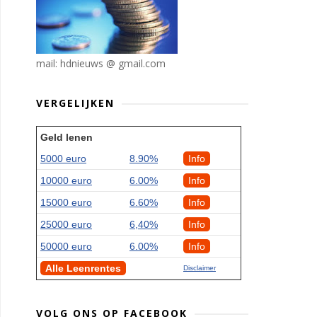
mail: hdnieuws @ gmail.com
VERGELIJKEN
Geld lenen
5000 euro
8.90%
Info
10000 euro
6.00%
Info
15000 euro
6.60%
Info
25000 euro
6,40%
Info
50000 euro
6.00%
Info
Alle Leenrentes
Disclaimer
VOLG ONS OP FACEBOOK