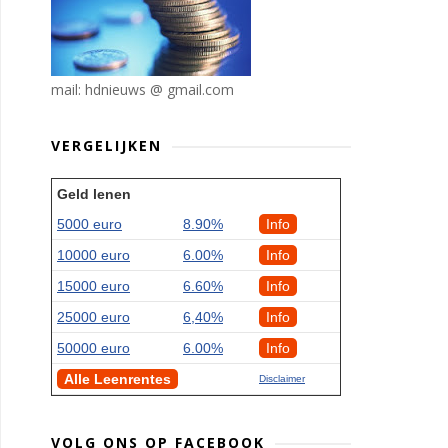
mail: hdnieuws @ gmail.com
VERGELIJKEN
Geld lenen
5000 euro
8.90%
Info
10000 euro
6.00%
Info
15000 euro
6.60%
Info
25000 euro
6,40%
Info
50000 euro
6.00%
Info
Alle Leenrentes
Disclaimer
VOLG ONS OP FACEBOOK