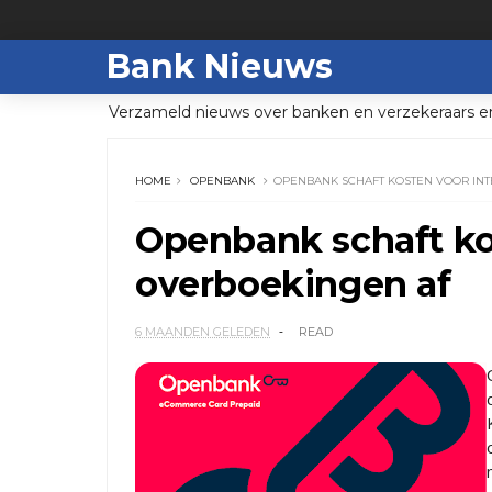
Bank Nieuws
Verzameld nieuws over banken en verzekeraars e
HOME
OPENBANK
OPENBANK SCHAFT KOSTEN VOOR IN
Openbank schaft kos
overboekingen af
6 MAANDEN GELEDEN
READ