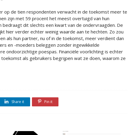
 vier op de tien respondenten verwacht in de toekomst meer te
nnen zijn met 59 procent het meest overtuigd van hun
bedraagt dit slechts een kwart van de ondervraagden. De
kt hier verder echter weinig waarde aan te hechten. Zo zou
den als hun partner, nu of in de toekomst, meer verdient dan
vaders en -moeders beleggen zonder ingewikkelde
 ondoorzichtige poespas. Financiële voorlichting is echter
een toekomst als gebruikers begrijpen wat ze doen, waarom ze
Share it
Pin it