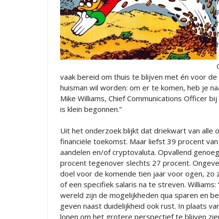
vaak bereid om thuis te blijven met én voor de k
huisman wil worden: om er te komen, heb je naa
Mike Williams, Chief Communications Officer bij
is klein begonnen.”
Uit het onderzoek blijkt dat driekwart van all
financiële toekomst. Maar liefst 39 procent va
aandelen en/of cryptovaluta. Opvallend genoeg 
procent tegenover slechts 27 procent. Ongeveer
doel voor de komende tien jaar voor ogen, zo
of een specifiek salaris na te streven. Williams
wereld zijn de mogelijkheden qua sparen en bel
geven naast duidelijkheid ook rust. In plaats v
lonen om het grotere perspectief te blijven zie