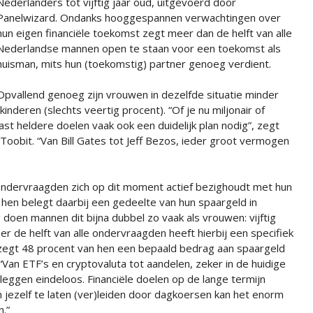
Nederlanders tot vijftig jaar oud, uitgevoerd door
Panelwizard. Ondanks hooggespannen verwachtingen over
hun eigen financiële toekomst zegt meer dan de helft van alle
Nederlandse mannen open te staan voor een toekomst als
huisman, mits hun (toekomstig) partner genoeg verdient.
Opvallend genoeg zijn vrouwen in dezelfde situatie minder
inderen (slechts veertig procent). “Of je nu miljonair of
st heldere doelen vaak ook een duidelijk plan nodig”, zegt
 Toobit. “Van Bill Gates tot Jeff Bezos, ieder groot vermogen
e ondervraagden zich op dit moment actief bezighoudt met hun
n hen belegt daarbij een gedeelte van hun spaargeld in
doen mannen dit bijna dubbel zo vaak als vrouwen: vijftig
 de helft van alle ondervraagden heeft hierbij een specifiek
 zegt 48 procent van hen een bepaald bedrag aan spaargeld
: “Van ETF’s en cryptovaluta tot aandelen, zeker in de huidige
eggen eindeloos. Financiële doelen op de lange termijn
an jezelf te laten (ver)leiden door dagkoersen kan het enorm
n.”