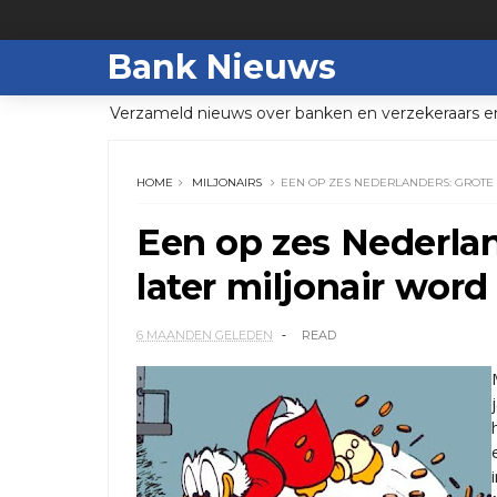
Bank Nieuws
Verzameld nieuws over banken en verzekeraars e
HOME
MILJONAIRS
EEN OP ZES NEDERLANDERS: GROTE 
Een op zes Nederlan
later miljonair word
6 MAANDEN GELEDEN
READ