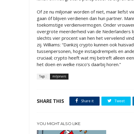
Of ze nu miljonair worden of niet, maar liefst
gaan óf blijven verdienen dan hun partner. Ma
toekomstige verdienvermogen. Onder vrouwen 
overgrote meerderheid van de Nederlanders lij
slechts vier procent van hen het vervelend vin
zij. Williams: “Dankzij crypto kunnen ook huis
tussenpersonen, hoge instapdrempels en andere
cruciaal; crypto heeft wat mij betreft alleen 
het doen en welke risico’s daarbij horen.”
Tags :
miljonairs
SHARE THIS
Share it
Tweet
YOU MIGHT ALSO LIKE