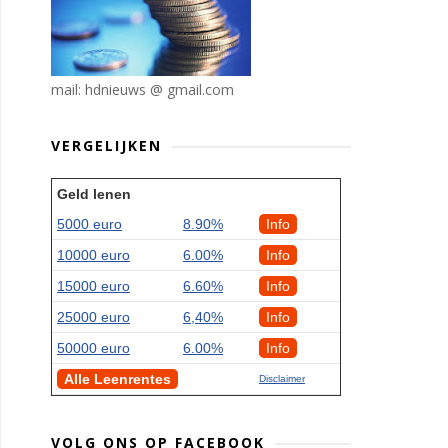
mail: hdnieuws @ gmail.com
VERGELIJKEN
Geld lenen
5000 euro
8.90%
Info
10000 euro
6.00%
Info
15000 euro
6.60%
Info
25000 euro
6,40%
Info
50000 euro
6.00%
Info
Alle Leenrentes
Disclaimer
VOLG ONS OP FACEBOOK