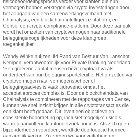
risicobeoordelingsproces verder voor klanten die hun
vermogen hebben verkregen via crypto-investeringen door
het aangaan van een samenwerkingsverband met
Chainalysis, een blockchain-intelligence-platform, en
Cense, een crypto-compliance-platform. Door deze aanpak
wordt het omzetten van cryptovermogen naar traditionele
beleggingsmogelijkheden voor deze klantgroep
toegankelijker.
Wendy Winkelhuijzen, lid Raad van Bestuur Van Lanschot
Kempen, verantwoordelijk voor Private Banking Nederland:
‘Een groeiend aantal mensen bezit cryptoactiva als
onderdeel van hun beleggingsportefeuille. Het omzetten van
cryptovermogen naar vermogensbeheer of
beleggingsadvies is vaak tijdrovend, omdat het
acceptatieproces complex is. Door de blockchaindata van
Chainalysis te combineren met de rapportages van Cense,
kunnen we snel inzicht krijgen in alle cryptotransacties die
een klant heeft gedaan. Dit levert een objectieve en
consistente beoordeling op, inclusief mogelijke risico’s
waarop aanvullend klantonderzoek nodig is. Als zich geen
bijzonderheden voordoen, wordt de doorlooptijd hiermee
aanzienlijk verkort. Zo zorgen we voor veiligheid en