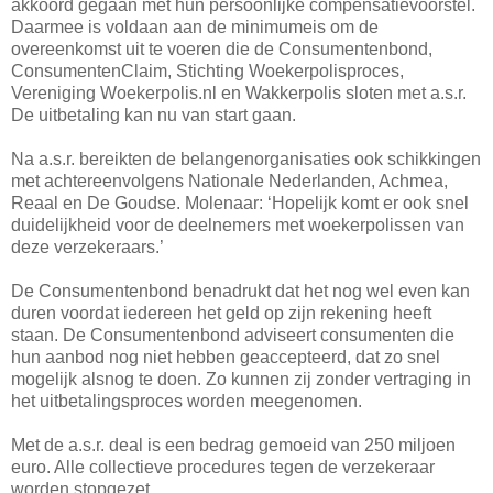
akkoord gegaan met hun persoonlijke compensatievoorstel.
Daarmee is voldaan aan de minimumeis om de
overeenkomst uit te voeren die de Consumentenbond,
ConsumentenClaim, Stichting Woekerpolisproces,
Vereniging Woekerpolis.nl en Wakkerpolis sloten met a.s.r.
De uitbetaling kan nu van start gaan.
Na a.s.r. bereikten de belangenorganisaties ook schikkingen
met achtereenvolgens Nationale Nederlanden, Achmea,
Reaal en De Goudse. Molenaar: ‘Hopelijk komt er ook snel
duidelijkheid voor de deelnemers met woekerpolissen van
deze verzekeraars.’
De Consumentenbond benadrukt dat het nog wel even kan
duren voordat iedereen het geld op zijn rekening heeft
staan. De Consumentenbond adviseert consumenten die
hun aanbod nog niet hebben geaccepteerd, dat zo snel
mogelijk alsnog te doen. Zo kunnen zij zonder vertraging in
het uitbetalingsproces worden meegenomen.
Met de a.s.r. deal is een bedrag gemoeid van 250 miljoen
euro. Alle collectieve procedures tegen de verzekeraar
worden stopgezet.