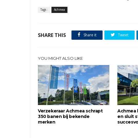
Tags :
Achmea
SHARE THIS
Share it
Tweet
YOU MIGHT ALSO LIKE
Verzekeraar Achmea schrapt
Achmea b
350 banen bij bekende
en sluit 
merken
succesvo