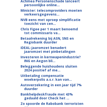
Achmea Personenschade lanceert
persoonlijke online...
Minister: telecomproviders moeten
verkeersgegevens...
NVB eens met oproep simplificatie
toezicht van cen...
Chris Figee per 1 maart benoemd
tot commissaris va...
Betaalrekening bij ASN, SNS en
Regiobank duurder
iDEAL-jaaromzet benadert
jaaromzet met pinbetalingen
Investeren in kernwapenindustrie?
ING en Aegon bli...
Beleggende huishoudens sluiten
2024 positief af me...
Uitbetaling compensatie
woekerpolis a.s.r. kan van...
Autoverzekering in een jaar tijd 7%
duurder
Bankhelpdeskfraude met 43%
gedaald door Check het ...
Zo spoorde de Rabobank terroristen