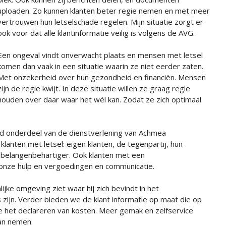
uploaden. Zo kunnen klanten beter regie nemen en met meer
vertrouwen hun letselschade regelen. Mijn situatie zorgt er
ook voor dat alle klantinformatie veilig is volgens de AVG.
Een ongeval vindt onverwacht plaats en mensen met letsel
komen dan vaak in een situatie waarin ze niet eerder zaten.
Met onzekerheid over hun gezondheid en financiën. Mensen
zijn de regie kwijt. In deze situatie willen ze graag regie
houden over daar waar het wél kan. Zodat ze zich optimaal
rd onderdeel van de dienstverlening van Achmea
anten met letsel: eigen klanten, de tegenpartij, hun
 belangenbehartiger. Ook klanten met een
 onze hulp en vergoedingen en communicatie.
lijke omgeving ziet waar hij zich bevindt in het
zijn. Verder bieden we de klant informatie op maat die op
e het declareren van kosten. Meer gemak en zelfservice
an nemen.