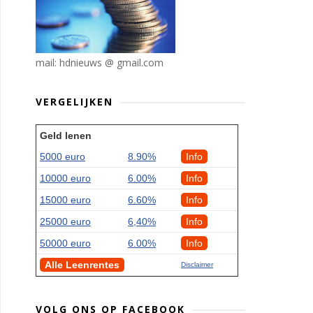
mail: hdnieuws @ gmail.com
VERGELIJKEN
Geld lenen
5000 euro
8.90%
Info
10000 euro
6.00%
Info
15000 euro
6.60%
Info
25000 euro
6,40%
Info
50000 euro
6.00%
Info
Alle Leenrentes
Disclaimer
VOLG ONS OP FACEBOOK