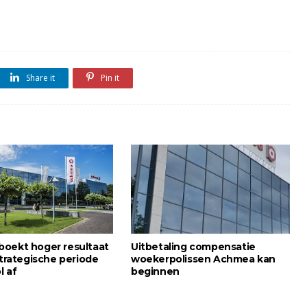
Share it
Pin it
oekt hoger resultaat
Uitbetaling compensatie
strategische periode
woekerpolissen Achmea kan
l af
beginnen