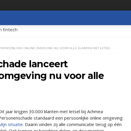
n fintech
ERSOONLIJKE ONLINE OMGEVING NU VOOR ALLE KLANTEN MET LETSEL
hade lanceert
 omgeving nu voor alle
Dit jaar krijgen 30.000 klanten met letsel bij Achmea
Personenschade standaard een persoonlijke online omgeving:
Mijn situatie
. Daarin vinden zij alle communicatie terug op één
plek. Ook kunnen zij berichten delen, en documenten