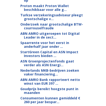
op
Proton maakt Proton Wallet
beschikbaar voor alle g...
Turkse verzekeringsadviseur pleegt
grootschalige v...
Onderzoek naar grootschalige BTW-
courrouselfraude
ABN AMRO uitgeroepen tot Digital
Leader in de sect...
Spaarrente voor het eerst in
anderhalf jaar onder ...
StartGreen Capital en ASN Impact
Investors bieden ...
ASN Groenprojectenfonds gaat
verder als ASN Energi...
Nederlands MKB-bedrijven zoeken
vaker financiering...
ABN AMRO Bank rapporteert netto
winst van EUR 397 ...
Goudprijs bereikt hoogste punt in
maanden
Consumenten kunnen gemiddeld €
260 per jaar bespar...