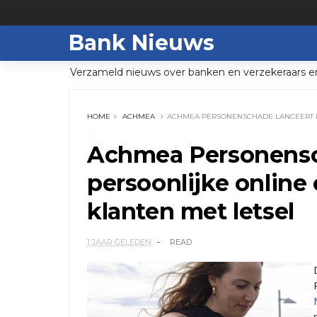
Bank Nieuws
Verzameld nieuws over banken en verzekeraars e
HOME
ACHMEA
ACHMEA PERSONENSCHADE LANCEERT P
Achmea Personensc
persoonlijke online
klanten met letsel
1 JAAR GELEDEN
READ