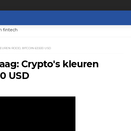
n fintech
UREN ROOD, BITCOIN 63.500 USD
ag: Crypto's kleuren
00 USD