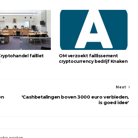
ryptohandel failliet
OM verzoekt faillissement
d
cryptocurrency bedrijf Knaken
Next
en
'Cashbetalingen boven 3000 euro verbieden,
is goed idee'
ctie posten.