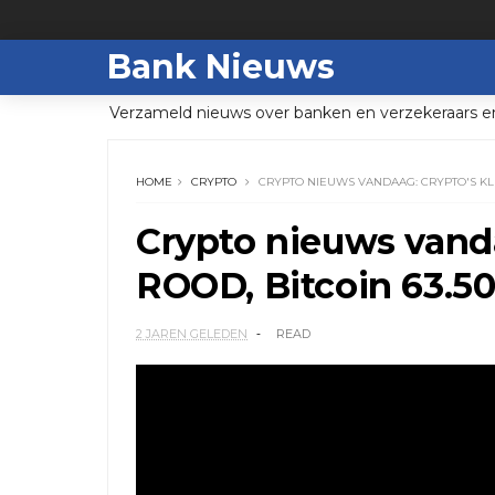
Bank Nieuws
Verzameld nieuws over banken en verzekeraars e
HOME
CRYPTO
CRYPTO NIEUWS VANDAAG: CRYPTO'S KLE
Crypto nieuws vanda
ROOD, Bitcoin 63.5
2 JAREN GELEDEN
READ