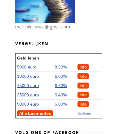
mail: hdnieuws @ gmail.com
VERGELIJKEN
Geld lenen
5000 euro
8.90%
Info
10000 euro
6.00%
Info
15000 euro
6.60%
Info
25000 euro
6,40%
Info
50000 euro
6.00%
Info
Alle Leenrentes
Disclaimer
VOLG ONS OP FACEBOOK