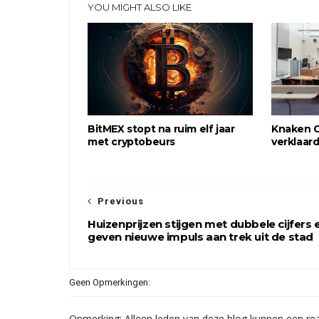
YOU MIGHT ALSO LIKE
BitMEX stopt na ruim elf jaar
Knaken C
met cryptobeurs
verklaar
Previous
Huizenprijzen stijgen met dubbele cijfers 
geven nieuwe impuls aan trek uit de stad
Geen Opmerkingen:
Opmerking: Alleen leden van deze blog kunnen een rea