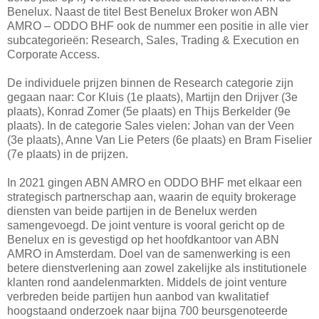
Benelux. Naast de titel Best Benelux Broker won ABN
AMRO – ODDO BHF ook de nummer een positie in alle vier
subcategorieën: Research, Sales, Trading & Execution en
Corporate Access.
De individuele prijzen binnen de Research categorie zijn
gegaan naar: Cor Kluis (1e plaats), Martijn den Drijver (3e
plaats), Konrad Zomer (5e plaats) en Thijs Berkelder (9e
plaats). In de categorie Sales vielen: Johan van der Veen
(3e plaats), Anne Van Lie Peters (6e plaats) en Bram Fiselier
(7e plaats) in de prijzen.
In 2021 gingen ABN AMRO en ODDO BHF met elkaar een
strategisch partnerschap aan, waarin de equity brokerage
diensten van beide partijen in de Benelux werden
samengevoegd. De joint venture is vooral gericht op de
Benelux en is gevestigd op het hoofdkantoor van ABN
AMRO in Amsterdam. Doel van de samenwerking is een
betere dienstverlening aan zowel zakelijke als institutionele
klanten rond aandelenmarkten. Middels de joint venture
verbreden beide partijen hun aanbod van kwalitatief
hoogstaand onderzoek naar bijna 700 beursgenoteerde