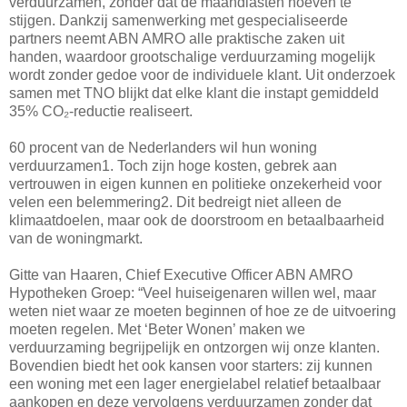
verduurzamen, zonder dat de maandlasten hoeven te
stijgen. Dankzij samenwerking met gespecialiseerde
partners neemt ABN AMRO alle praktische zaken uit
handen, waardoor grootschalige verduurzaming mogelijk
wordt zonder gedoe voor de individuele klant. Uit onderzoek
samen met TNO blijkt dat elke klant die instapt gemiddeld
35% CO₂‑reductie realiseert.
60 procent van de Nederlanders wil hun woning
verduurzamen1. Toch zijn hoge kosten, gebrek aan
vertrouwen in eigen kunnen en politieke onzekerheid voor
velen een belemmering2. Dit bedreigt niet alleen de
klimaatdoelen, maar ook de doorstroom en betaalbaarheid
van de woningmarkt.
Gitte van Haaren, Chief Executive Officer ABN AMRO
Hypotheken Groep: “Veel huiseigenaren willen wel, maar
weten niet waar ze moeten beginnen of hoe ze de uitvoering
moeten regelen. Met ‘Beter Wonen’ maken we
verduurzaming begrijpelijk en ontzorgen wij onze klanten.
Bovendien biedt het ook kansen voor starters: zij kunnen
een woning met een lager energielabel relatief betaalbaar
aankopen en deze vervolgens verduurzamen zonder dat