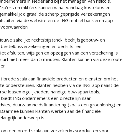
ondernemers in Nederland bij het managen van risico’s.
Zzp’ers en mkb’ers kunnen vanaf vandaag kosteloos en
gemakkelijk digitaal de scherp geprijsde verzekeringen
afsluiten via de website en de ING mobiel bankieren app
e voorwaarden.
nieuwe zakelijke rechtsbijstand-, bedrijfsgebouw- en
 bestelbusverzekeringen en bedrijfs- en
et afsluiten, wijzigen en opzeggen van een verzekering is
 duurt niet meer dan 5 minuten. Klanten kunnen via deze route
nen.
 brede scala aan financiële producten en diensten om het
n, te ondersteunen. Klanten hebben via de ING-app naast de
verse leasemogelijkheden, handige btw-spaartools,
biedt ING ondernemers een directe lijn naar
dvies, duurzaamheidsfinanciering (zoals een groenlening) en
 Daarmee kunnen klanten werken aan de financiële
langrijk onderwerp is.
t om een breed scala aan verzekeringsproducten voor