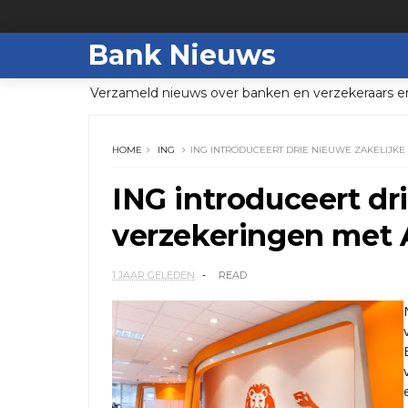
Bank Nieuws
Verzameld nieuws over banken en verzekeraars e
HOME
ING
ING INTRODUCEERT DRIE NIEUWE ZAKELIJKE
ING introduceert dr
verzekeringen met A
1 JAAR GELEDEN
READ