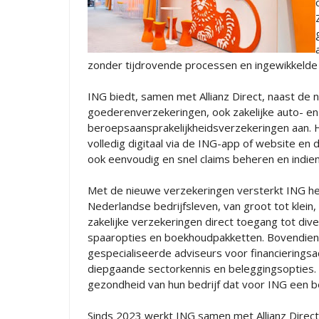
zonder tijdrovende processen en ingewikkeld
ING biedt, samen met Allianz Direct, naast de 
goederenverzekeringen, ook zakelijke auto- en
beroepsaansprakelijkheidsverzekeringen aan. H
volledig digitaal via de ING-app of website en
ook eenvoudig en snel claims beheren en indie
Met de nieuwe verzekeringen versterkt ING het
Nederlandse bedrijfsleven, van groot tot klei
zakelijke verzekeringen direct toegang tot di
spaaropties en boekhoudpakketten. Bovendien 
gespecialiseerde adviseurs voor financieringsa
diepgaande sectorkennis en beleggingsopties.
gezondheid van hun bedrijf dat voor ING een be
Sinds 2023 werkt ING samen met Allianz Direc