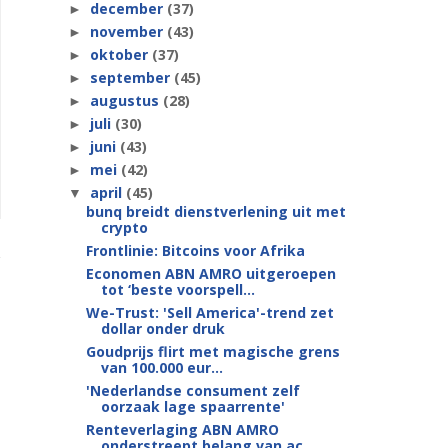
december
(37)
►
november
(43)
►
oktober
(37)
►
september
(45)
►
augustus
(28)
►
juli
(30)
►
juni
(43)
►
mei
(42)
►
april
(45)
▼
bunq breidt dienstverlening uit met
crypto
Frontlinie: Bitcoins voor Afrika
Economen ABN AMRO uitgeroepen
tot ‘beste voorspell...
We-Trust: 'Sell America'-trend zet
dollar onder druk
Goudprijs flirt met magische grens
van 100.000 eur...
'Nederlandse consument zelf
oorzaak lage spaarrente'
Renteverlaging ABN AMRO
onderstreept belang van ac...