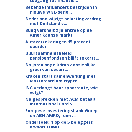
toegang tot financie...
Bekende influencers bestrijden in
nieuwe WNL-serie...
Nederland wijzigt belastingverdrag
met Duitsland v...
Bunq versnelt zijn entree op de
Amerikaanse markt
Autoverzekeringen 15 procent
duurder
Duurzaamheidsbeleid
pensioenfondsen blijft tekorts...
Na jarenlange krimp aanzienlijke
groei van securit...
Kraken start samenwerking met
Mastercard om crypto...
ING verlaagt haar spaarrente, wie
volgt?
Na gesprekken met ACM betaalt
International Card S...
Europese Investeringsbank Groep
en ABN AMRO, ruim ...
Onderzoek: 1 op de 5 beleggers
ervaart FOMO