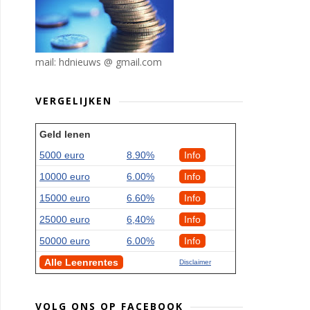
mail: hdnieuws @ gmail.com
VERGELIJKEN
Geld lenen
5000 euro
8.90%
Info
10000 euro
6.00%
Info
15000 euro
6.60%
Info
25000 euro
6,40%
Info
50000 euro
6.00%
Info
Alle Leenrentes
Disclaimer
VOLG ONS OP FACEBOOK