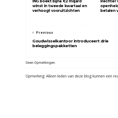
ING boekt bijna €2 miljard
Rechter v
winst in tweede kwartaal en
openheid 
verhoogt vooruitzichten
betalen 
Previous
Goudwisselkantoor introduceert drie
beleggingspakketten
Geen Opmerkingen:
Opmerking: Alleen leden van deze blog kunnen een rea