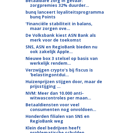
Betaalbare zorg in gevaar:
zorgpremies 32% duurder...
bunq lanceert loyaliteitsprogramma
bunq Points
'Financiële stabiliteit in balans,
maar zorgen ove...
De Volksbank kiest ASN Bank als
merk voor de toekomst
SNS, ASN en RegioBank bieden nu
ook zakelijk Apple...
Nieuwe box 3 stelsel op basis van
werkelijk rendem...
Verzwijgen crypto's bij fiscus is
‘belastingontdui...
Huizenprijzen stijgen door, maar de
prijsstijging ...
NVM: Meer dan 10.000 anti-
witwascontroles per maan...
Betaaldiensten voor veel
consumenten nog onvoldoen...
Honderden filialen van SNS en
RegioBank weg
Klein deel bedrijven heeft
problematische schulden...