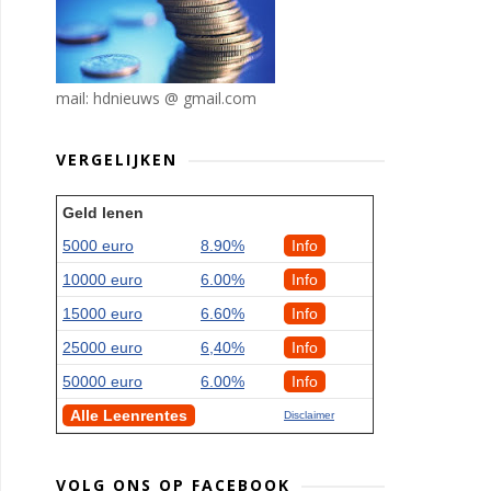
mail: hdnieuws @ gmail.com
VERGELIJKEN
Geld lenen
5000 euro
8.90%
Info
10000 euro
6.00%
Info
15000 euro
6.60%
Info
25000 euro
6,40%
Info
50000 euro
6.00%
Info
Alle Leenrentes
Disclaimer
VOLG ONS OP FACEBOOK