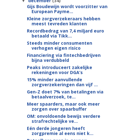
december
(34)
▼
Gijs Boudewijn wordt voorzitter van
European Payme...
Kleine zorgverzekeraars hebben
meest tevreden klanten
Recordbedrag van 7,4 miljard euro
betaald via Tikk...
Steeds minder consumenten
verhogen eigen risico
Financiering via fintechbedrijven
bijna verdubbeld
Peaks introduceert zakelijke
rekeningen voor DGA’s
15% minder aanvullende
zorgverzekeringen dan vijf ...
Gen-Z doet 7% van betalingen via
betaalverzoek, te...
Meer spaarders, maar ook meer
zorgen over spaarbuffer
OM: onvoldoende bewijs verdere
strafrechtelijke ve...
Eén derde jongeren heeft
zorgpremie al eens niet k...