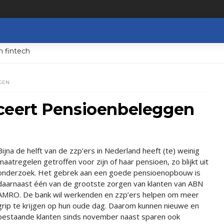
n fintech
GEN
eert Pensioenbeleggen
Bijna de helft van de zzp’ers in Nederland heeft (te) weinig
maatregelen getroffen voor zijn of haar pensioen, zo blijkt uit
onderzoek. Het gebrek aan een goede pensioenopbouw is
daarnaast één van de grootste zorgen van klanten van ABN
AMRO. De bank wil werkenden en zzp’ers helpen om meer
grip te krijgen op hun oude dag. Daarom kunnen nieuwe en
bestaande klanten sinds november naast sparen ook