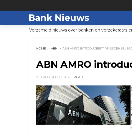
Bank Nieuws
Verzameld nieuws over banken en verzekeraars e
HOME
ABN
ABN AMRO INTRODUCEERT PENSIOENBELEG
ABN AMRO introduc
2 JAREN GELEDEN
READ