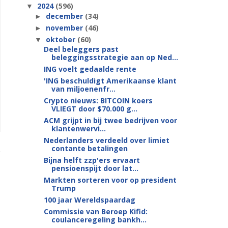
2024
(596)
▼
december
(34)
►
november
(46)
►
oktober
(60)
▼
Deel beleggers past
beleggingsstrategie aan op Ned...
ING voelt gedaalde rente
'ING beschuldigt Amerikaanse klant
van miljoenenfr...
Crypto nieuws: BITCOIN koers
VLIEGT door $70.000 g...
ACM grijpt in bij twee bedrijven voor
klantenwervi...
Nederlanders verdeeld over limiet
contante betalingen
Bijna helft zzp'ers ervaart
pensioenspijt door lat...
Markten sorteren voor op president
Trump
100 jaar Wereldspaardag
Commissie van Beroep Kifid:
coulanceregeling bankh...