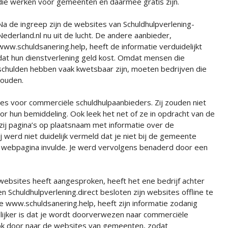
die werken voor gemeenten en daarmee gratis zijn.
Na de ingreep zijn de websites van Schuldhulpverlening-
Nederland.nl nu uit de lucht. De andere aanbieder,
www.schuldsanering.help, heeft de informatie verduidelijkt
dat hun dienstverlening geld kost. Omdat mensen die
schulden hebben vaak kwetsbaar zijn, moeten bedrijven die
houden.
tes voor commerciële schuldhulpaanbieders. Zij zouden niet
 voor hun bemiddeling. Ook leek het net of ze in opdracht van de
j pagina’s op plaatsnaam met informatie over de
 werd niet duidelijk vermeld dat je niet bij de gemeente
e webpagina invulde. Je werd vervolgens benaderd door een
ebsites heeft aangesproken, heeft het ene bedrijf achter
 Schuldhulpverlening.direct besloten zijn websites offline te
te www.schuldsanering.help, heeft zijn informatie zodanig
lijker is dat je wordt doorverwezen naar commerciële
ook door naar de websites van gemeenten, zodat