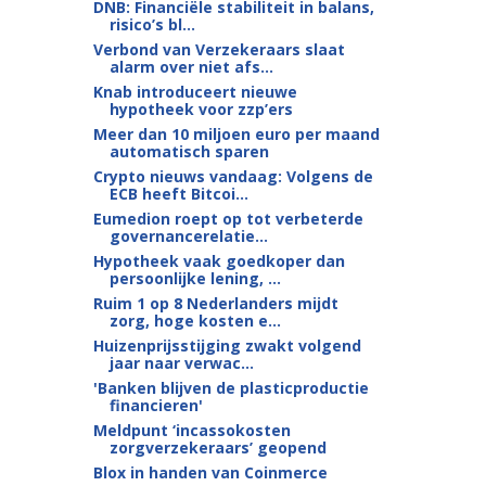
DNB: Financiële stabiliteit in balans,
risico’s bl...
Verbond van Verzekeraars slaat
alarm over niet afs...
Knab introduceert nieuwe
hypotheek voor zzp’ers
Meer dan 10 miljoen euro per maand
automatisch sparen
Crypto nieuws vandaag: Volgens de
ECB heeft Bitcoi...
Eumedion roept op tot verbeterde
governancerelatie...
Hypotheek vaak goedkoper dan
persoonlijke lening, ...
Ruim 1 op 8 Nederlanders mijdt
zorg, hoge kosten e...
Huizenprijsstijging zwakt volgend
jaar naar verwac...
'Banken blijven de plasticproductie
financieren'
Meldpunt ‘incassokosten
zorgverzekeraars’ geopend
Blox in handen van Coinmerce