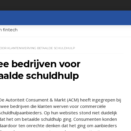
n fintech
N VOOR KLANTENWERVING BETAALDE SCHULDHULP
ee bedrijven voor
aalde schuldhulp
De Autoriteit Consument & Markt (ACM) heeft ingegrepen bij
twee bedrijven die klanten werven voor commerciële
schuldhulpaanbieders. Op hun websites stond niet duidelijk
dat het om betaalde schuldhulp ging. Consumenten konden
daardoor ten onrechte denken dat het ging om aanbieders