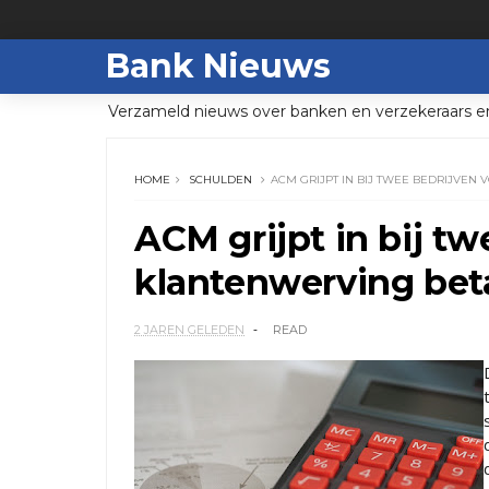
Bank Nieuws
Verzameld nieuws over banken en verzekeraars e
HOME
SCHULDEN
ACM GRIJPT IN BIJ TWEE BEDRIJVE
ACM grijpt in bij tw
klantenwerving bet
2 JAREN GELEDEN
READ