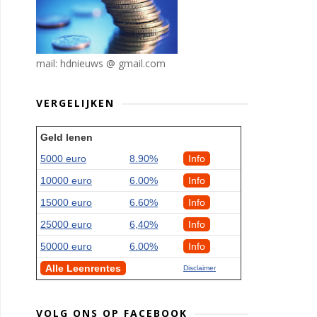
mail: hdnieuws @ gmail.com
VERGELIJKEN
Geld lenen
5000 euro
8.90%
Info
10000 euro
6.00%
Info
15000 euro
6.60%
Info
25000 euro
6,40%
Info
50000 euro
6.00%
Info
Alle Leenrentes
Disclaimer
VOLG ONS OP FACEBOOK