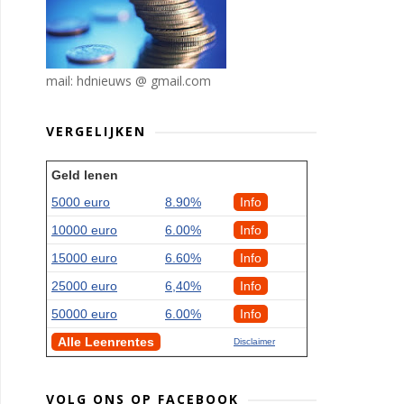
mail: hdnieuws @ gmail.com
VERGELIJKEN
Geld lenen
5000 euro
8.90%
Info
10000 euro
6.00%
Info
15000 euro
6.60%
Info
25000 euro
6,40%
Info
50000 euro
6.00%
Info
Alle Leenrentes
Disclaimer
VOLG ONS OP FACEBOOK