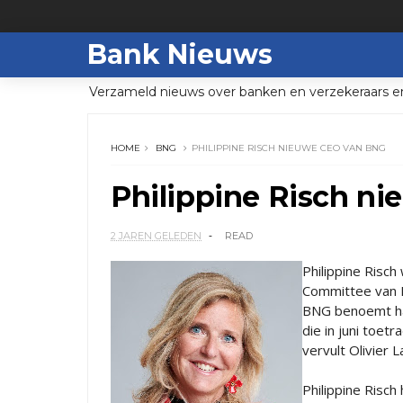
Bank Nieuws
Verzameld nieuws over banken en verzekeraars e
HOME
BNG
PHILIPPINE RISCH NIEUWE CEO VAN BNG
Philippine Risch n
2 JAREN GELEDEN
READ
Philippine Risc
Committee van B
BNG benoemt haar
die in juni toet
vervult Olivier L
Philippine Risch