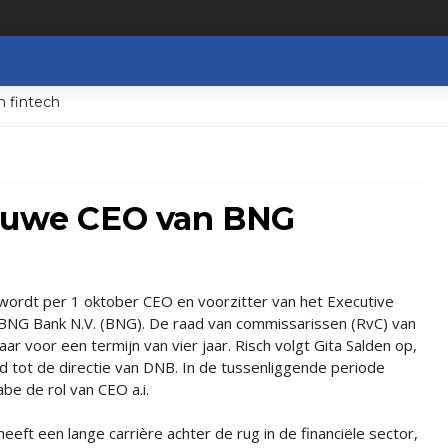
n fintech
ieuwe CEO van BNG
h wordt per 1 oktober CEO en voorzitter van het Executive
NG Bank N.V. (BNG). De raad van commissarissen (RvC) van
 voor een termijn van vier jaar. Risch volgt Gita Salden op,
rad tot de directie van DNB. In de tussenliggende periode
abe de rol van CEO a.i.
 heeft een lange carrière achter de rug in de financiële sector,