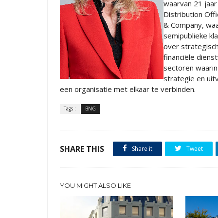
waarvan 21 jaar 
Distribution Off
& Company, waar 
semipublieke kl
over strategisch
financiële dien
sectoren waarin 
strategie en ui
een organisatie met elkaar te verbinden.
Tags :
BNG
SHARE THIS
Share it
Tweet
YOU MIGHT ALSO LIKE